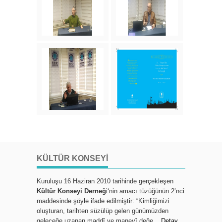
KÜLTÜR KONSEYI
Kuruluşu 16 Haziran 2010 tarihinde gerçekleşen
Kültür Konseyi Derneğ
i‘nin amacı tüzüğünün 2’nci
maddesinde şöyle ifade edilmiştir: “Kimliğimizi
oluşturan, tarihten süzülüp gelen günümüzden
geleceğe uzanan maddî ve manevî değe...
Detay