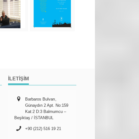
İLETIŞIM
Barbaros Bulvarı,
Günaydın 2 Apt. No:159
Kat:2 D:3 Balmumcu –
Beşiktaş / İSTANBUL
+90 (212) 516 19 21