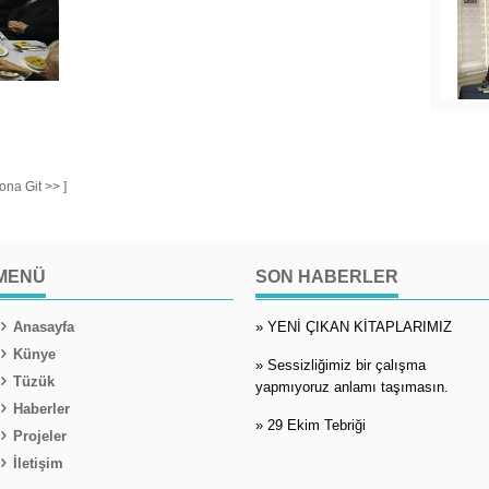
Sona Git >> ]
MENÜ
SON HABERLER
Anasayfa
» YENİ ÇIKAN KİTAPLARIMIZ
Künye
» Sessizliğimiz bir çalışma
Tüzük
yapmıyoruz anlamı taşımasın.
Haberler
» 29 Ekim Tebriği
Projeler
İletişim