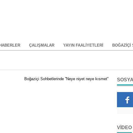
HABERLER
ÇALIŞMALAR
YAYIN FAALIYETLERI
BOĞAZIÇI
Boğaziçi Sohbetlerinde ''Neye niyet neye kısmet''
SOSYA
VIDEO