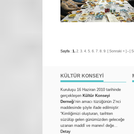
Sayfa :
1.
2.
3.
4.
5.
6.
7.
8.
9.
[ Sonraki > ]
-
[ 
KÜLTÜR KONSEYI
Kuruluşu 16 Haziran 2010 tarihinde
gerçekleşen
Kültür Konseyi
Derneğ
i‘nin amacı tüzüğünün 2’nci
maddesinde şöyle ifade edilmiştir:
“Kimliğimizi oluşturan, tarihten
süzülüp gelen günümüzden geleceğe
uzanan maddî ve manevî değe...
Detay