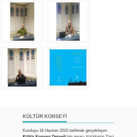
KÜLTÜR KONSEYI
Kuruluşu 16 Haziran 2010 tarihinde gerçekleşen
Kültür Konseyi Derneğ
i‘nin amacı tüzüğünün 2’nci