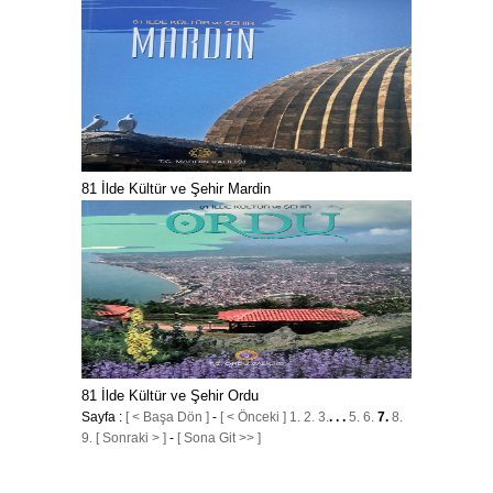
81 İlde Kültür ve Şehir Mardin
81 İlde Kültür ve Şehir Ordu
Sayfa :
[ < Başa Dön ]
-
[ < Önceki ]
1.
2.
3.
. . .
5.
6.
7.
8.
9.
[ Sonraki > ]
-
[ Sona Git >> ]