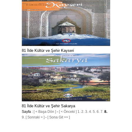
81 İlde Kültür ve Şehir Kayseri
81 İlde Kültür ve Şehir Sakarya
Sayfa :
[ < Başa Dön ]
-
[ < Önceki ]
1.
2.
3.
4.
5.
6.
7.
8.
9.
[ Sonraki > ]
-
[ Sona Git >> ]