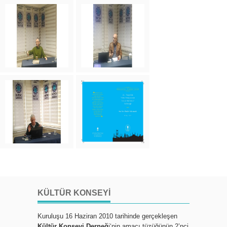
KÜLTÜR KONSEYI
Kuruluşu 16 Haziran 2010 tarihinde gerçekleşen
Kültür Konseyi Derneğ
i‘nin amacı tüzüğünün 2’nci