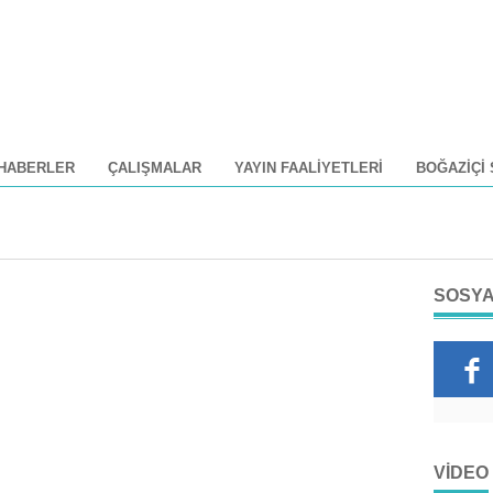
HABERLER
ÇALIŞMALAR
YAYIN FAALIYETLERI
BOĞAZIÇI
SOSYA
VIDEO