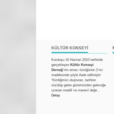
KÜLTÜR KONSEYI
Kuruluşu 16 Haziran 2010 tarihinde
gerçekleşen
Kültür Konseyi
Derneğ
i‘nin amacı tüzüğünün 2’nci
maddesinde şöyle ifade edilmiştir:
“Kimliğimizi oluşturan, tarihten
süzülüp gelen günümüzden geleceğe
uzanan maddî ve manevî değe...
Detay