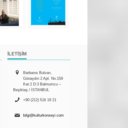
İLETIŞIM
Barbaros Bulvarı,
Günaydın 2 Apt. No:159
Kat:2 D:3 Balmumcu –
Beşiktaş / İSTANBUL
+90 (212) 516 19 21
bilgi@kulturkonseyi.com