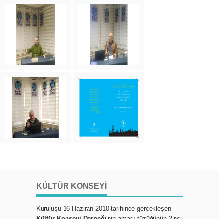
KÜLTÜR KONSEYI
Kuruluşu 16 Haziran 2010 tarihinde gerçekleşen
Kültür Konseyi Derneğ
i‘nin amacı tüzüğünün 2’nci