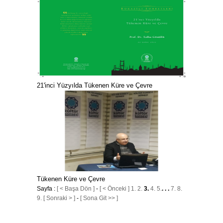
21'inci Yüzyılda Tükenen Küre ve Çevre
Tükenen Küre ve Çevre
Sayfa :
[ < Başa Dön ]
-
[ < Önceki ]
1.
2.
3.
4.
5.
. . .
7.
8.
9.
[ Sonraki > ]
-
[ Sona Git >> ]