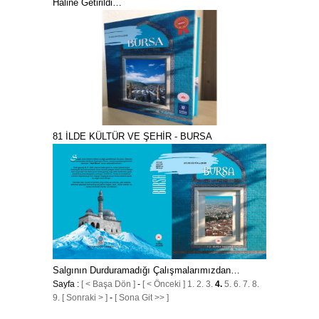
Hâline Getirildi…
81 İLDE KÜLTÜR VE ŞEHİR - BURSA
Salgının Durduramadığı Çalışmalarımızdan…
Sayfa :
[ < Başa Dön ]
-
[ < Önceki ]
1.
2.
3.
4.
5.
6.
7.
8.
9.
[ Sonraki > ]
-
[ Sona Git >> ]