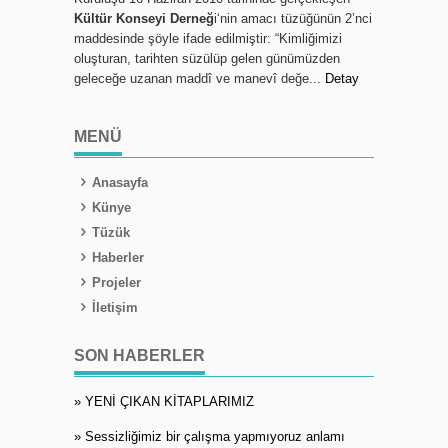
Kültür Konseyi Derneğ
i‘nin amacı tüzüğünün 2’nci
maddesinde şöyle ifade edilmiştir: “Kimliğimizi
oluşturan, tarihten süzülüp gelen günümüzden
geleceğe uzanan maddî ve manevî değe...
Detay
MENÜ
Anasayfa
Künye
Tüzük
Haberler
Projeler
İletişim
SON HABERLER
» YENİ ÇIKAN KİTAPLARIMIZ
» Sessizliğimiz bir çalışma yapmıyoruz anlamı