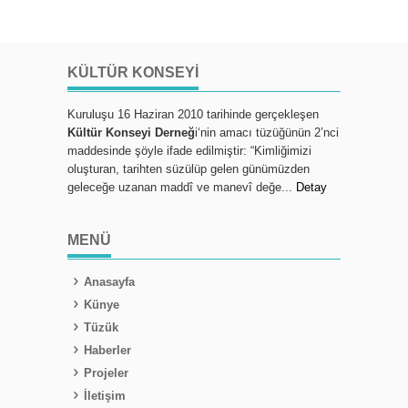
KÜLTÜR KONSEYI
Kuruluşu 16 Haziran 2010 tarihinde gerçekleşen
Kültür Konseyi Derneğ
i‘nin amacı tüzüğünün 2’nci
maddesinde şöyle ifade edilmiştir: “Kimliğimizi
oluşturan, tarihten süzülüp gelen günümüzden
geleceğe uzanan maddî ve manevî değe...
Detay
MENÜ
Anasayfa
Künye
Tüzük
Haberler
Projeler
İletişim