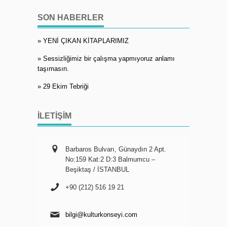
SON HABERLER
» YENİ ÇIKAN KİTAPLARIMIZ
» Sessizliğimiz bir çalışma yapmıyoruz anlamı
taşımasın.
» 29 Ekim Tebriği
İLETIŞIM
Barbaros Bulvarı, Günaydın 2 Apt.
No:159 Kat:2 D:3 Balmumcu –
Beşiktaş / İSTANBUL
+90 (212) 516 19 21
bilgi@kulturkonseyi.com