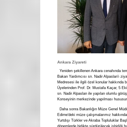
Ankara Ziyareti
Yeniden şekillenen Ankara cenahında tema
Bakan Yardımcısı sn. Nadir Alpaslan'ı zi
Medresesi ile ilgili özel konular hakkınd
Üyelerinden Prof. Dr. Mustafa Kaçar, 5 Eki
sn. Nadir Alpaslan ile yapılan olumlu gör
Konseyinin merkezinde yapılması hususu
Daha sonra Bakanlığın Müze Genel Müdürlü
Edirne'deki müze çalışmalarımız hakkında 
Yurtdışı Türkler ve Akraba Topluluklar Ba
dönemlerde birlikte sürdürülecek işbirliği