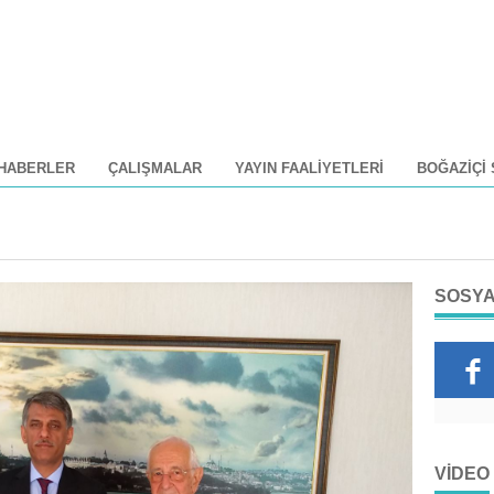
HABERLER
ÇALIŞMALAR
YAYIN FAALIYETLERI
BOĞAZIÇI
SOSYA
VIDEO