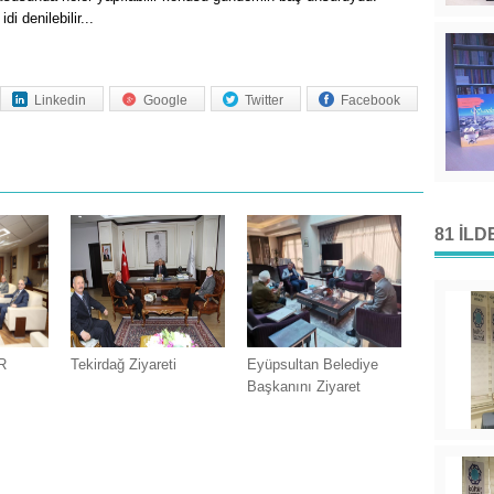
i denilebilir...
Linkedin
Google
Twitter
Facebook
81 İL
R
Tekirdağ Ziyareti
Eyüpsultan Belediye
Başkanını Ziyaret