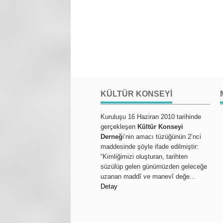
KÜLTÜR KONSEYI
Kuruluşu 16 Haziran 2010 tarihinde
gerçekleşen
Kültür Konseyi
Derneğ
i‘nin amacı tüzüğünün 2’nci
maddesinde şöyle ifade edilmiştir:
“Kimliğimizi oluşturan, tarihten
süzülüp gelen günümüzden geleceğe
uzanan maddî ve manevî değe...
Detay