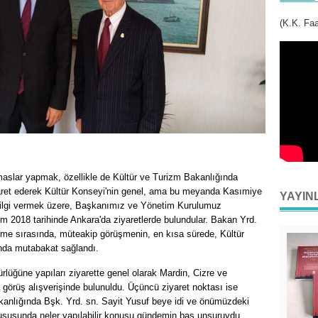
(K.K. Faa
slar yapmak, özellikle de Kültür ve Turizm Bakanlığında
yaret ederek Kültür Konseyi'nin genel, ama bu meyanda Kasımiye
YAYIN
a bilgi vermek üzere, Başkanımız ve Yönetim Kurulumuz
m 2018 tarihinde Ankara'da ziyaretlerde bulundular. Bakan Yrd.
üşme sırasında, müteakip görüşmenin, en kısa sürede, Kültür
nda mutabakat sağlandı.
ğüne yapıları ziyarette genel olarak Mardin, Cizre ve
görüş alışverişinde bulunuldu. Üçüncü ziyaret noktası ise
şkanlığında Bşk. Yrd. sn. Sayit Yusuf beye idi ve önümüzdeki
 hususunda neler yapılabilir konusu gündemin baş unsuruydu.