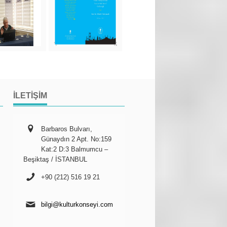
İLETIŞIM
Barbaros Bulvarı,
Günaydın 2 Apt. No:159
Kat:2 D:3 Balmumcu –
Beşiktaş / İSTANBUL
+90 (212) 516 19 21
bilgi@kulturkonseyi.com