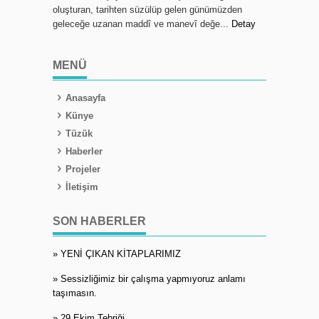
oluşturan, tarihten süzülüp gelen günümüzden
geleceğe uzanan maddî ve manevî değe...
Detay
MENÜ
Anasayfa
Künye
Tüzük
Haberler
Projeler
İletişim
SON HABERLER
» YENİ ÇIKAN KİTAPLARIMIZ
» Sessizliğimiz bir çalışma yapmıyoruz anlamı
taşımasın.
» 29 Ekim Tebriği