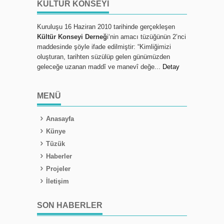
KÜLTÜR KONSEYI
Kuruluşu 16 Haziran 2010 tarihinde gerçekleşen
Kültür Konseyi Derneğ
i‘nin amacı tüzüğünün 2’nci
maddesinde şöyle ifade edilmiştir: “Kimliğimizi
oluşturan, tarihten süzülüp gelen günümüzden
geleceğe uzanan maddî ve manevî değe...
Detay
MENÜ
Anasayfa
Künye
Tüzük
Haberler
Projeler
İletişim
SON HABERLER