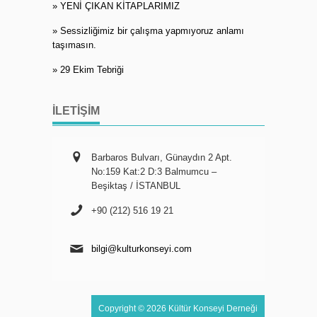
» YENİ ÇIKAN KİTAPLARIMIZ
» Sessizliğimiz bir çalışma yapmıyoruz anlamı
taşımasın.
» 29 Ekim Tebriği
İLETIŞIM
Barbaros Bulvarı, Günaydın 2 Apt.
No:159 Kat:2 D:3 Balmumcu –
Beşiktaş / İSTANBUL
+90 (212) 516 19 21
bilgi@kulturkonseyi.com
Copyright © 2026 Kültür Konseyi Derneği