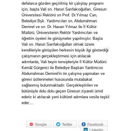
defalarca gözden geçirilmiş bir çalıştay programı
için, başta Vali sn. Harun Sarıfakıoğulları, Giresun
Üniversitesi Rektörü sn Prof. Dr.Yılmaz Can,
Belediye Bşk. Yardımcıları sn. Abdurrahman
Demirel ve sn. Dr. Hasan Yılmaz ile İl Kültür
Müdürü, Üniversitenin Rektör Yardımcıları ve
öğretim üyeleri ile görüşmeler yapılmıştır. Başta
Vali sn. Harun Sarıfakıoğulları olmak üzere
kendileriyle görüşülen herkesin büyük ilgi gösterdiği
çalışmanın gerçekleştirmesi için atılacak
adımlarda, Vali beyin tensipleriyle İl Kültür Müdürü
Kemâl Gürgenci ile Belediye Başkan Yardımcısı
Abdurrahman Demirel'in ön çalışma yapmaları ve
görevi üstlenmeleri hususunda mutabakat
sağlanmış bulunmaktadır. Gerçekleştirilen ve
bütünüyle dolu dolu geçen Giresun ziyareti ümid
ederiz ki atılacak yeni kültürel adımlara vesile teşkil
eder....
Google
Twitter
Facebook
Linkedin