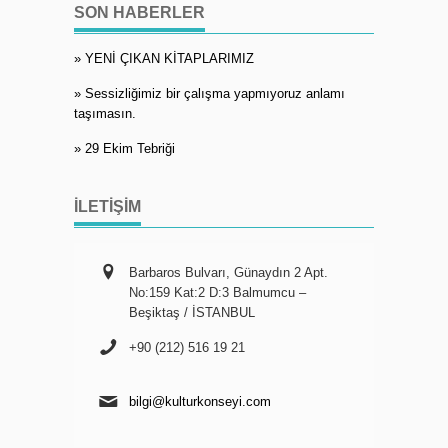
SON HABERLER
» YENİ ÇIKAN KİTAPLARIMIZ
» Sessizliğimiz bir çalışma yapmıyoruz anlamı
taşımasın.
» 29 Ekim Tebriği
İLETIŞIM
Barbaros Bulvarı, Günaydın 2 Apt.
No:159 Kat:2 D:3 Balmumcu –
Beşiktaş / İSTANBUL
+90 (212) 516 19 21
bilgi@kulturkonseyi.com