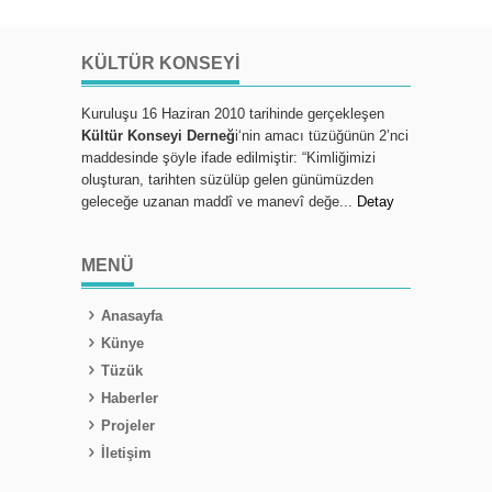
KÜLTÜR KONSEYI
Kuruluşu 16 Haziran 2010 tarihinde gerçekleşen
Kültür Konseyi Derneğ
i‘nin amacı tüzüğünün 2’nci
maddesinde şöyle ifade edilmiştir: “Kimliğimizi
oluşturan, tarihten süzülüp gelen günümüzden
geleceğe uzanan maddî ve manevî değe...
Detay
MENÜ
Anasayfa
Künye
Tüzük
Haberler
Projeler
İletişim