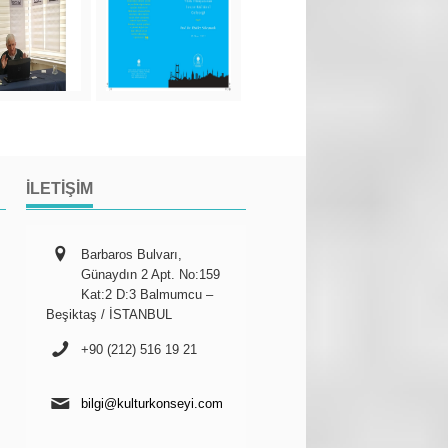
İLETIŞIM
Barbaros Bulvarı,
Günaydın 2 Apt. No:159
Kat:2 D:3 Balmumcu –
Beşiktaş / İSTANBUL
+90 (212) 516 19 21
bilgi@kulturkonseyi.com