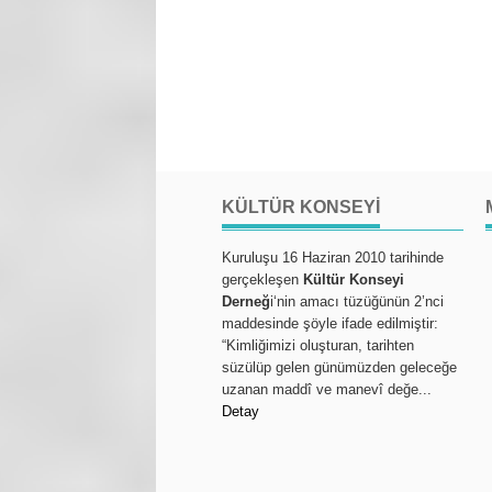
KÜLTÜR KONSEYI
Kuruluşu 16 Haziran 2010 tarihinde
gerçekleşen
Kültür Konseyi
Derneğ
i‘nin amacı tüzüğünün 2’nci
maddesinde şöyle ifade edilmiştir:
“Kimliğimizi oluşturan, tarihten
süzülüp gelen günümüzden geleceğe
uzanan maddî ve manevî değe...
Detay