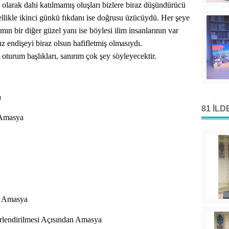
olarak dahi katılmamış oluşları bizlere biraz düşündürücü
llikle ikinci günkü fıkdanı ise doğrusu üzücüydü. Her şeye
mın bir diğer güzel yanı ise böylesi ilim insanlarının var
endişeyi biraz olsun hafifletmiş olmasıydı.
turum başlıkları, sanırım çok şey söyleyecektir.
a
81 İL
 Amasya
e Amasya
erlendirilmesi Açısından Amasya