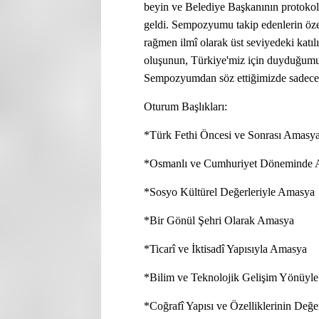
beyin ve Belediye Başkanının protokol 
geldi. Sempozyumu takip edenlerin öze
rağmen ilmî olarak üst seviyedeki katılı
oluşunun, Türkiye'miz için duyduğumuz 
Sempozyumdan söz ettiğimizde sadece o
Oturum Başlıkları:
*Türk Fethi Öncesi ve Sonrası Amasy
*Osmanlı ve Cumhuriyet Döneminde
*Sosyo Kültürel Değerleriyle Amasya
*Bir Gönül Şehri Olarak Amasya
*Ticarî ve İktisadî Yapısıyla Amasya
*Bilim ve Teknolojik Gelişim Yönüyl
*Coğrafî Yapısı ve Özelliklerinin Değ