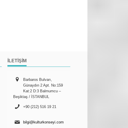
İLETIŞIM
Barbaros Bulvarı,
Günaydın 2 Apt. No:159
Kat:2 D:3 Balmumcu –
Beşiktaş / İSTANBUL
+90 (212) 516 19 21
bilgi@kulturkonseyi.com