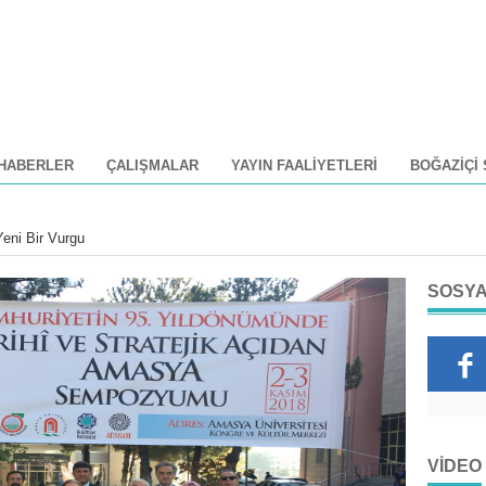
HABERLER
ÇALIŞMALAR
YAYIN FAALIYETLERI
BOĞAZIÇI
eni Bir Vurgu
SOSYA
VIDEO