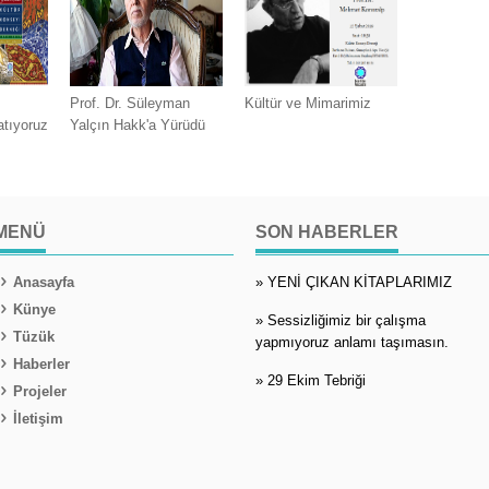
Prof. Dr. Süleyman
Kültür ve Mimarimiz
atıyoruz
Yalçın Hakk'a Yürüdü
MENÜ
SON HABERLER
Anasayfa
» YENİ ÇIKAN KİTAPLARIMIZ
Künye
» Sessizliğimiz bir çalışma
Tüzük
yapmıyoruz anlamı taşımasın.
Haberler
» 29 Ekim Tebriği
Projeler
İletişim