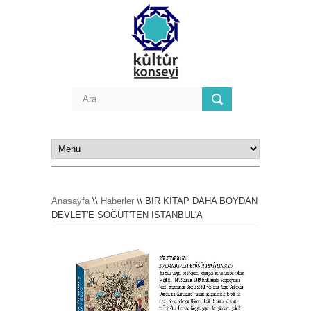
Anasayfa
\\
Haberler
\\ BİR KİTAP DAHA BOYDAN
DEVLET'E SÖĞÜT'TEN İSTANBUL'A