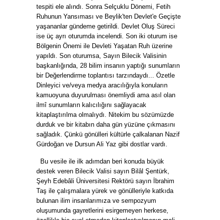
tespiti ele alındı. Sonra Selçuklu Dönemi, Fetih
Ruhunun Yansıması ve Beylik'ten Devlet'e Geçişte
yaşananlar gündeme getirildi. Devlet Oluş Süreci
ise üç ayrı oturumda incelendi. Son iki oturum ise
Bölgenin Önemi ile Devleti Yaşatan Ruh üzerine
yapıldı. Son oturumsa, Sayın Bilecik Valisinin
başkanlığında, 28 bilim insanın yaptığı sunumların
bir Değerlendirme toplantısı tarzındaydı... Özetle
Dinleyici ve/veya medya aracılığıyla konuların
kamuoyuna duyurulması önemliydi ama asıl olan
ilmî sunumların kalıcılığını sağlayacak
kitaplaştırılma olmalıydı. Nitekim bu sözümüzde
durduk ve bir kitabın daha gün yüzüne çıkmasını
sağladık. Çünkü gönülleri kültürle çalkalanan Nazif
Gürdoğan ve Dursun Ali Yaz gibi dostlar vardı.
Bu vesile ile ilk adımdan beri konuda büyük
destek veren Bilecik Valisi sayın Bilâl Şentürk,
Şeyh Edebâli Üniversitesi Rektörü sayın İbrahim
Taş ile çalışmalara yürek ve gönülleriyle katkıda
bulunan ilim insanlarımıza ve sempozyum
oluşumunda gayretlerini esirgemeyen herkese,