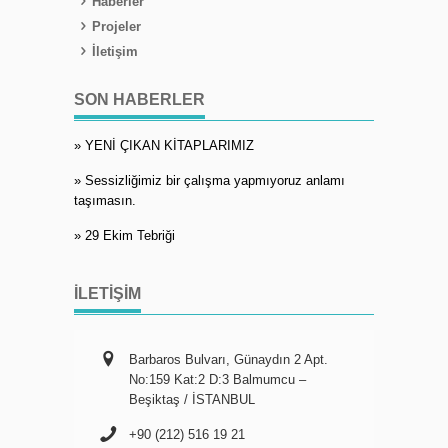
Haberler
Projeler
İletişim
SON HABERLER
» YENİ ÇIKAN KİTAPLARIMIZ
» Sessizliğimiz bir çalışma yapmıyoruz anlamı
taşımasın.
» 29 Ekim Tebriği
İLETIŞIM
Barbaros Bulvarı, Günaydın 2 Apt.
No:159 Kat:2 D:3 Balmumcu –
Beşiktaş / İSTANBUL
+90 (212) 516 19 21