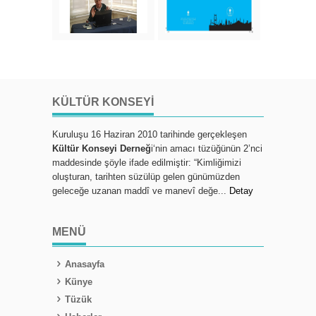
KÜLTÜR KONSEYI
Kuruluşu 16 Haziran 2010 tarihinde gerçekleşen
Kültür Konseyi Derneğ
i‘nin amacı tüzüğünün 2’nci
maddesinde şöyle ifade edilmiştir: “Kimliğimizi
oluşturan, tarihten süzülüp gelen günümüzden
geleceğe uzanan maddî ve manevî değe...
Detay
MENÜ
Anasayfa
Künye
Tüzük