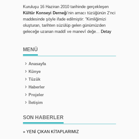
Kuruluşu 16 Haziran 2010 tarihinde gerçekleşen
Kültür Konseyi Derneğ
i‘nin amacı tüzüğünün 2’nci
maddesinde şöyle ifade edilmiştir: “Kimliğimizi
oluşturan, tarihten süzülüp gelen günümüzden
geleceğe uzanan maddî ve manevî değe...
Detay
MENÜ
Anasayfa
Künye
Tüzük
Haberler
Projeler
İletişim
SON HABERLER
» YENİ ÇIKAN KİTAPLARIMIZ