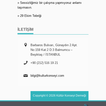
» Sessizliğimiz bir çalışma yapmıyoruz anlamı
taşımasın.
» 29 Ekim Tebriği
İLETIŞIM
Barbaros Bulvarı, Günaydın 2 Apt.
No:159 Kat:2 D:3 Balmumcu –
Beşiktaş / İSTANBUL
+90 (212) 516 19 21
bilgi@kulturkonseyi.com
Copyright © 2026 Kültür Konseyi Derneği