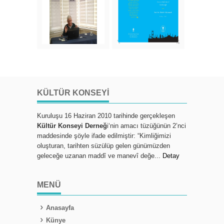
KÜLTÜR KONSEYI
Kuruluşu 16 Haziran 2010 tarihinde gerçekleşen
Kültür Konseyi Derneğ
i‘nin amacı tüzüğünün 2’nci
maddesinde şöyle ifade edilmiştir: “Kimliğimizi
oluşturan, tarihten süzülüp gelen günümüzden
geleceğe uzanan maddî ve manevî değe...
Detay
MENÜ
Anasayfa
Künye