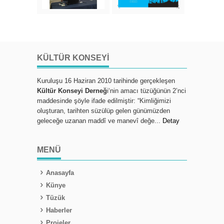
KÜLTÜR KONSEYI
Kuruluşu 16 Haziran 2010 tarihinde gerçekleşen
Kültür Konseyi Derneğ
i‘nin amacı tüzüğünün 2’nci
maddesinde şöyle ifade edilmiştir: “Kimliğimizi
oluşturan, tarihten süzülüp gelen günümüzden
geleceğe uzanan maddî ve manevî değe...
Detay
MENÜ
Anasayfa
Künye
Tüzük
Haberler
Projeler