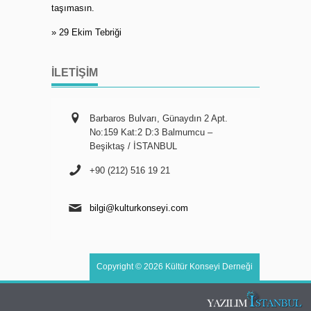
taşımasın.
» 29 Ekim Tebriği
İLETIŞIM
Barbaros Bulvarı, Günaydın 2 Apt.
No:159 Kat:2 D:3 Balmumcu –
Beşiktaş / İSTANBUL
+90 (212) 516 19 21
bilgi@kulturkonseyi.com
Copyright © 2026 Kültür Konseyi Derneği