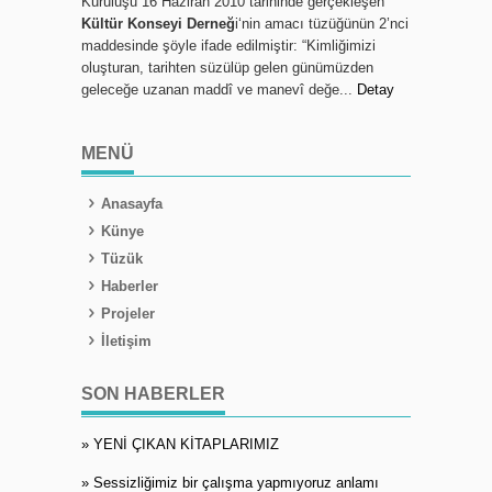
Kuruluşu 16 Haziran 2010 tarihinde gerçekleşen
Kültür Konseyi Derneğ
i‘nin amacı tüzüğünün 2’nci
maddesinde şöyle ifade edilmiştir: “Kimliğimizi
oluşturan, tarihten süzülüp gelen günümüzden
geleceğe uzanan maddî ve manevî değe...
Detay
MENÜ
Anasayfa
Künye
Tüzük
Haberler
Projeler
İletişim
SON HABERLER
» YENİ ÇIKAN KİTAPLARIMIZ
» Sessizliğimiz bir çalışma yapmıyoruz anlamı