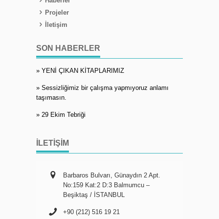
Haberler
Projeler
İletişim
SON HABERLER
» YENİ ÇIKAN KİTAPLARIMIZ
» Sessizliğimiz bir çalışma yapmıyoruz anlamı
taşımasın.
» 29 Ekim Tebriği
İLETIŞIM
Barbaros Bulvarı, Günaydın 2 Apt.
No:159 Kat:2 D:3 Balmumcu –
Beşiktaş / İSTANBUL
+90 (212) 516 19 21