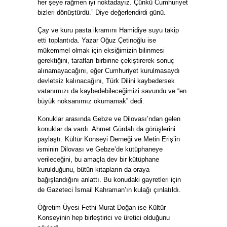
her şeye rağmen iyi noktadayız. Çünkü Cumhuriyet
bizleri dönüştürdü.” Diye değerlendirdi günü.
Çay ve kuru pasta ikramını Hamidiye suyu takip
etti toplantıda. Yazar Oğuz Çetinoğlu ise
mükemmel olmak için eksiğimizin bilinmesi
gerektiğini, tarafları birbirine çekiştirerek sonuç
alınamayacağını, eğer Cumhuriyet kurulmasaydı
devletsiz kalınacağını, Türk Dilini kaybedersek
vatanımızı da kaybedebileceğimizi savundu ve “en
büyük noksanımız okumamak” dedi.
Konuklar arasında Gebze ve Dilovası’ndan gelen
konuklar da vardı. Ahmet Gürdalı da görüşlerini
paylaştı. Kültür Konseyi Derneği ve Metin Eriş’in
isminin Dilovası ve Gebze’de kütüphaneye
verileceğini, bu amaçla dev bir kütüphane
kurulduğunu, bütün kitapların da oraya
bağışlandığını anlattı. Bu konudaki gayretleri için
de Gazeteci İsmail Kahraman’ın kulağı çınlatıldı.
Öğretim Üyesi Fethi Murat Doğan ise Kültür
Konseyinin hep birleştirici ve üretici olduğunu