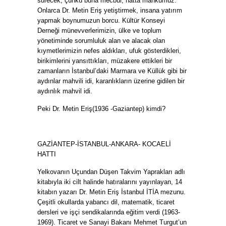
sürecek, çünkü buna mecbur, hatta mahkumuz.
Onlarca Dr. Metin Eriş yetiştirmek, insana yatırım
yapmak boynumuzun borcu. Kültür Konseyi
Derneği münevverlerimizin, ülke ve toplum
yönetiminde sorumluluk alan ve alacak olan
kıymetlerimizin nefes aldıkları, ufuk gösterdikleri,
birikimlerini yansıttıkları, müzakere ettikleri bir
zamanların İstanbul’daki Marmara ve Küllük gibi bir
aydınlar mahvili idi, karanlıkların üzerine gidilen bir
aydınlık mahvil idi.
Peki Dr. Metin Eriş(1936 -Gaziantep) kimdi?
GAZİANTEP-İSTANBUL-ANKARA- KOCAELİ
HATTI
Yelkovanın Uçundan Düşen Takvim Yaprakları adlı
kitabıyla iki cilt halinde hatıralarını yayınlayan, 14
kitabın yazarı Dr. Metin Eriş İstanbul İTİA mezunu.
Çeşitli okullarda yabancı dil, matematik, ticaret
dersleri ve işçi sendikalarında eğitim verdi (1963-
1969). Ticaret ve Sanayi Bakanı Mehmet Turgut’un