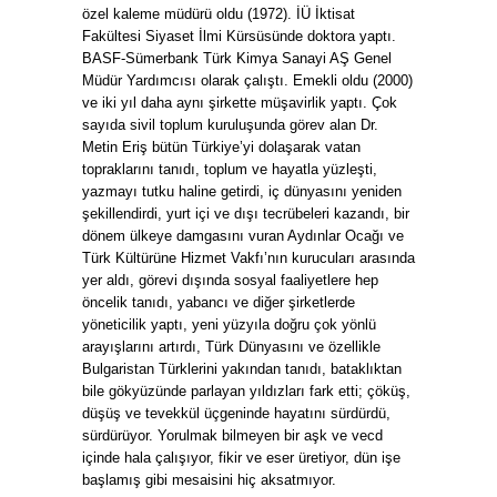
özel kaleme müdürü oldu (1972). İÜ İktisat
Fakültesi Siyaset İlmi Kürsüsünde doktora yaptı.
BASF-Sümerbank Türk Kimya Sanayi AŞ Genel
Müdür Yardımcısı olarak çalıştı. Emekli oldu (2000)
ve iki yıl daha aynı şirkette müşavirlik yaptı. Çok
sayıda sivil toplum kuruluşunda görev alan Dr.
Metin Eriş bütün Türkiye’yi dolaşarak vatan
topraklarını tanıdı, toplum ve hayatla yüzleşti,
yazmayı tutku haline getirdi, iç dünyasını yeniden
şekillendirdi, yurt içi ve dışı tecrübeleri kazandı, bir
dönem ülkeye damgasını vuran Aydınlar Ocağı ve
Türk Kültürüne Hizmet Vakfı’nın kurucuları arasında
yer aldı, görevi dışında sosyal faaliyetlere hep
öncelik tanıdı, yabancı ve diğer şirketlerde
yöneticilik yaptı, yeni yüzyıla doğru çok yönlü
arayışlarını artırdı, Türk Dünyasını ve özellikle
Bulgaristan Türklerini yakından tanıdı, bataklıktan
bile gökyüzünde parlayan yıldızları fark etti; çöküş,
düşüş ve tevekkül üçgeninde hayatını sürdürdü,
sürdürüyor. Yorulmak bilmeyen bir aşk ve vecd
içinde hala çalışıyor, fikir ve eser üretiyor, dün işe
başlamış gibi mesaisini hiç aksatmıyor.