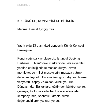
sunarız.
KÜLTÜRÜ DE, KONSEYİNİ DE BİTİRDİK
Mehmet Cemal Çiftçigüzeli
Yazık oldu 13 yaşındaki gencecik Kültür Konseyi
Derneği’ne.
Kendi yağında kavruluyordu. İstanbul Beşiktaş
Barbaros Bulvarı’ndaki merkezinde Salı akşamları
yapılan etkinliğinde uzmanlar, dünya, evren,
memleket ve millet meselelerini masaya yatırıp
değerlendiriyordu. Bir akademi gibi çalışıyor, hizmet
veriyordu. Yapay Zeka’dan Musikiye, Türk
Dünyasından Balkanlara, eğitimden kültüre, şehre,
çevreye, topluma kadar her konu konferansla,
sempozyumla, sohbetle, kitapla, filmle
değerlendirilerek yansıtılıyordu.