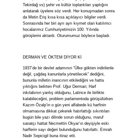
Tekirdağ vs) şehir ve kültür toplantıları yaptığını
anlatarak üyelere söz verdi. Her konuşmadan sonra
da Metin Eriş kısa kısa açıklayıcı bilgiler verdi.
Sonrasında her biri ayrı ayrı kıymet olan katılımcı
hocalarımız Cumhuriyetimizin 100. Yılında
görüşlerini aktardı. Oturumumuz böylece başladı.
DERMAN VE ÖKTEM DİYOR Kİ
1937’de bir devlet adamının “Ülke gökten indirilenle
değil, çağdaş kanunlarla yönetilecek” dediğini,
bununla milletin inancının etkilediğini ve hatta
yıktığını belirten Prof. Uğur Derman; Harf
inkılabının yanlış olduğunu, Latince ile birlikte
kalabileceğini, problem parlamentoda görüşülürken
Kazım Özalp’in o gün yeni alfabede kü harfinin
olmamasına dikkat çekerek hatırlattığı sıkıntıları
bugün bile yazı dilinde sorun olduğunu, maruf
sanatçı hattat Necmettin Okyar’ın deyişiyle eski
harflerin sayı değeri bulunduğunu hatırlattı. Emrah
Nadir Sepicigil buna itiraz etti.