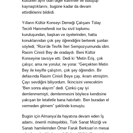
kültürleri aynı olan diğer kavimler ile buluşup
kaynaştıklarını, bugüne kadar da devam
ettirdiklerini bildirdi.
Yılların Kültür Konseyi Derneği Çalışanı Tülay
Tecirli Hanımefendi ise bu sivil toplumu
kuruluşundan, başkan ve üyelerinden, hatta
konuklarından çok şey öğrendiğini berterek şunları
söyledi; “Rize’de Tevfik İleri Sempozyumunda idim.
Rasim Cinisli Bey de oradaydı. Beni Kültür
Konseyine tavsiye etti. Dedi ki “Metin Eriş, çok
çalışır, ama ne yorulur, ne yorar. “Gerçekten Metin
Bey ile keyifle çalıştım, çok şey öğrendim. Bir
defasında Rasim Cinisli Beye çay, ikram etmiştim.
Çayı sevdiğini biliyordum. İkincisini verecektim
“Ben sonra alayım” dedi. Çünkü çay iyi
demlenmemişti, demlenmesini böylece kendisine
yakışan bir letafetle bana hatırlattı. Ben buradan el
vermeden gitmem” şeklinde konuştu.
Bugün için Almanya’da hayatına devam eden İş
adamı, önemli müteşebbis, Türk Sanat Müziği ve
Sanatı hamilerinden Ömer Faruk Berksan’ın mesai