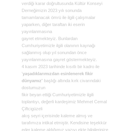
verdiği karar doğrultusunda Kültür Konseyi
Derneğimizin 2023 yılı sonunda
tamamlanacak ömrü ile ilgili çalışmalar
yaparken, diğer taraftan iki eserin
yayınlanmasına
gayret etmekteyiz. Bunlardan
Cumhuriyetimizle ilgili olanının kaynağı
sağlanmış olup yıl sonundan önce
yayınlanmasına gayret göstermekteyiz.
4 kasım 2023 tarihinde kısıtlı bir kadro ile
'
yaşadıklarımızdan esinlenerek fikir
dünyamız'
başlığı altında kırk civarındaki
dostumuzun
fikir beyan ettiği Cumhuriyetimizle ilgili
toplantıyı, değerli kardeşimiz Mehmet Cemal
Çiftcigüzeli
akış seyri içerisinde kaleme almış ve
tarafımıza intikal etmiştir. Kendisine teşekkür
eder kaleme aldığımız yazıyı ekte bilgilerinize