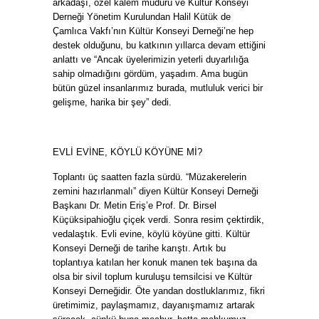
arkadaşı, özel kalem müdürü ve Kültür Konseyi
Derneği Yönetim Kurulundan Halil Kütük de
Çamlıca Vakfı’nın Kültür Konseyi Derneği’ne hep
destek olduğunu, bu katkının yıllarca devam ettiğini
anlattı ve “Ancak üyelerimizin yeterli duyarlılığa
sahip olmadığını gördüm, yaşadım. Ama bugün
bütün güzel insanlarımız burada, mutluluk verici bir
gelişme, harika bir şey” dedi.
EVLİ EVİNE, KÖYLÜ KÖYÜNE Mİ?
Toplantı üç saatten fazla sürdü. “Müzakerelerin
zemini hazırlanmalı” diyen Kültür Konseyi Derneği
Başkanı Dr. Metin Eriş’e Prof. Dr. Birsel
Küçüksipahioğlu çiçek verdi. Sonra resim çektirdik,
vedalaştık. Evli evine, köylü köyüne gitti. Kültür
Konseyi Derneği de tarihe karıştı. Artık bu
toplantıya katılan her konuk manen tek başına da
olsa bir sivil toplum kuruluşu temsilcisi ve Kültür
Konseyi Derneğidir. Öte yandan dostluklarımız, fikri
üretimimiz, paylaşmamız, dayanışmamız artarak