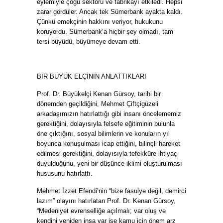
eylemiyle çoğu sektörü ve fabrikayı etkiledi. Hepsi
zarar gördüler. Ancak tek Sümerbank ayakta kaldı.
Çünkü emekçinin hakkını veriyor, hukukunu
koruyordu. Sümerbank’a hiçbir şey olmadı, tam
tersi büyüdü, büyümeye devam etti.
BİR BÜYÜK ELÇİNİN ANLATTIKLARI
Prof. Dr. Büyükelçi Kenan Gürsoy, tarihi bir
dönemden geçildiğini, Mehmet Çiftçigüzeli
arkadaşımızın hatırlattığı gibi insanı öncelememiz
gerektiğini, dolayısıyla felsefe eğitiminin bulunla
öne çıktığını, sosyal bilimlerin ve konuların yıl
boyunca konuşulması icap ettiğini, bilinçli hareket
edilmesi gerektiğini, dolayısıyla tefekküre ihtiyaç
duyulduğunu, yeni bir düşünce iklimi oluşturulması
hususunu hatırlattı.
Mehmet İzzet Efendi’nin “bize fasulye değil, demirci
lazım” olayını hatırlatan Prof. Dr. Kenan Gürsoy,
“Medeniyet evrenselliğe açılmalı; var oluş ve
kendini yeniden inşa var ise kamu için önem arz