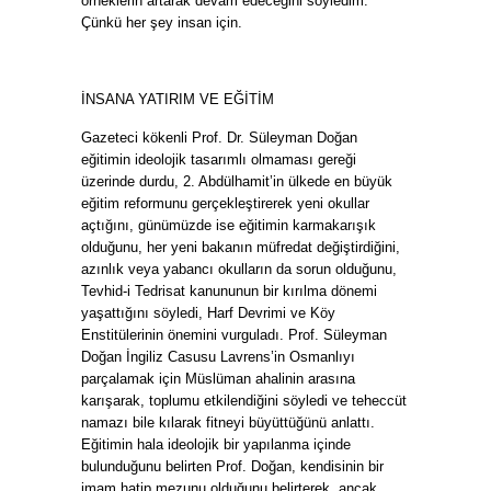
örneklerin artarak devam edeceğini söyledim.
Çünkü her şey insan için.
İNSANA YATIRIM VE EĞİTİM
Gazeteci kökenli Prof. Dr. Süleyman Doğan
eğitimin ideolojik tasarımlı olmaması gereği
üzerinde durdu, 2. Abdülhamit’in ülkede en büyük
eğitim reformunu gerçekleştirerek yeni okullar
açtığını, günümüzde ise eğitimin karmakarışık
olduğunu, her yeni bakanın müfredat değiştirdiğini,
azınlık veya yabancı okulların da sorun olduğunu,
Tevhid-i Tedrisat kanununun bir kırılma dönemi
yaşattığını söyledi, Harf Devrimi ve Köy
Enstitülerinin önemini vurguladı. Prof. Süleyman
Doğan İngiliz Casusu Lavrens’in Osmanlıyı
parçalamak için Müslüman ahalinin arasına
karışarak, toplumu etkilendiğini söyledi ve teheccüt
namazı bile kılarak fitneyi büyüttüğünü anlattı.
Eğitimin hala ideolojik bir yapılanma içinde
bulunduğunu belirten Prof. Doğan, kendisinin bir
imam hatip mezunu olduğunu belirterek, ancak