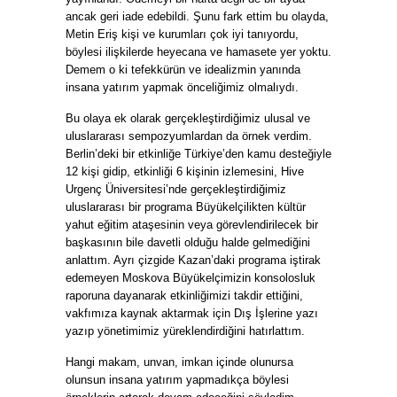
ancak geri iade edebildi. Şunu fark ettim bu olayda,
Metin Eriş kişi ve kurumları çok iyi tanıyordu,
böylesi ilişkilerde heyecana ve hamasete yer yoktu.
Demem o ki tefekkürün ve idealizmin yanında
insana yatırım yapmak önceliğimiz olmalıydı.
Bu olaya ek olarak gerçekleştirdiğimiz ulusal ve
uluslararası sempozyumlardan da örnek verdim.
Berlin’deki bir etkinliğe Türkiye’den kamu desteğiyle
12 kişi gidip, etkinliği 6 kişinin izlemesini, Hive
Urgenç Üniversitesi’nde gerçekleştirdiğimiz
uluslararası bir programa Büyükelçilikten kültür
yahut eğitim ataşesinin veya görevlendirilecek bir
başkasının bile davetli olduğu halde gelmediğini
anlattım. Ayrı çizgide Kazan’daki programa iştirak
edemeyen Moskova Büyükelçimizin konsolosluk
raporuna dayanarak etkinliğimizi takdir ettiğini,
vakfımıza kaynak aktarmak için Dış İşlerine yazı
yazıp yönetimimiz yüreklendirdiğini hatırlattım.
Hangi makam, unvan, imkan içinde olunursa
olunsun insana yatırım yapmadıkça böylesi