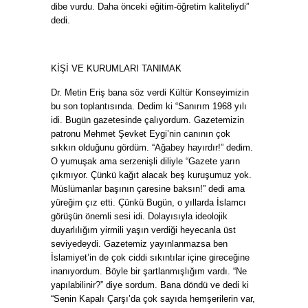
dibe vurdu. Daha önceki eğitim-öğretim kaliteliydi”
dedi.
KİŞİ VE KURUMLARI TANIMAK
Dr. Metin Eriş bana söz verdi Kültür Konseyimizin
bu son toplantısında. Dedim ki “Sanırım 1968 yılı
idi. Bugün gazetesinde çalıyordum. Gazetemizin
patronu Mehmet Şevket Eygi’nin canının çok
sıkkın olduğunu gördüm. “Ağabey hayırdır!” dedim.
O yumuşak ama serzenişli diliyle “Gazete yarın
çıkmıyor. Çünkü kağıt alacak beş kuruşumuz yok.
Müslümanlar başının çaresine baksın!” dedi ama
yüreğim çız etti. Çünkü Bugün, o yıllarda İslamcı
görüşün önemli sesi idi. Dolayısıyla ideolojik
duyarlılığım yirmili yaşın verdiği heyecanla üst
seviyedeydi. Gazetemiz yayınlanmazsa ben
İslamiyet’in de çok ciddi sıkıntılar içine gireceğine
inanıyordum. Böyle bir şartlanmışlığım vardı. “Ne
yapılabilinir?” diye sordum. Bana döndü ve dedi ki
“Senin Kapalı Çarşı’da çok sayıda hemşerilerin var,