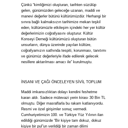
Çünkü “kimliğimizi oluşturan, tarihten süzülüp
gelen, günümüzden geleceğe uzanan, maddi ve
manevi değerler bütünü kültürümüzdür. Herhangi bir
sınıra bağlı kalmaksızın tarihimize mekan teşkil
eden, kültürümüzle etkileşim içindeki her yer kültür
değerlerimizin coğrafyasını oluşturur. Kültür
Konseyi Derneği kültürümüzü oluşturan bütün
unsurların, dünya üzerinde yayılan kültüre,
coğrafyamızın sathında tespiti, korunması, tanıtımı
ve günümüz değerleriyle ifade edilerek gelecek
nesillere aktarılması amacı ile” kurulmuştu.
İNSANI VE ÇAĞI ÖNCELEYEN SİVİL TOPLUM
Maddi imkansızlıktan dolayı kendini feshetme
kararı aldı. Sadece mütevazi yerin kirası 30 Bin TL
olmuştu. Diğer masraflarla bu rakam katlanıyordu.
Resmi ve özel girişimler sonuç vermedi.
Cumhuriyetimizin 100. ve Türkiye Yüz Yılının ilan
edildiği günümüzde “Bir kişiye tam dokuz, dokuz
kişiye bir pul”un verildiği bir zaman dilimi