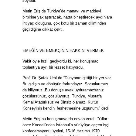
söyledi.
Metin Eriş de Türkiye’de manayı ve maddeyi
birbirine yaklaştıracak, hatta birleştirecek aydınlara
ihtiyaç olduğunu, çok kötü bir zaman diliminden
geçildiğine dikkat çekti.
EMEĞİN VE EMEKÇİNİN HAKKINI VERMEK
Vakit öyle hızlı geçiyordu ki, her konuşmacı
toplantıya ayrı bir lezzet katıyordu.
Prof. Dr. Şafak Ural da “Dünyanın gittiği bir yer var.
Bu gidişin ve dönüşün farkındayız. Sorunlarımızı
da biliyoruz. Bu dönüşe ayak uyduramazsanız
çözülürsünüz, çözülüyoruz. Türkiye, Mustafa
Kemal Atatürksüz ve Dinsiz olamaz. Kültür
Konseyinin kendini feshetmesine üzgünüm.” dedi
Metin Eriş bu konuşmaya da cevap verdi. “Yıllar
önce Kocaeli’nden İstanbul’a yürüyüşe geçen işçi
konfederasyonu üyeleri, 15-16 Haziran 1970