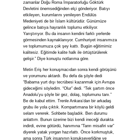
zamanlar Doğu Roma İmparatorluğu Göktürk
Devletini önemsediğinden elçi gönderiyor. Batıyı
etkileyen, kurumlarını yenileyen Endülüs
Medeniyeti de bir İslam kültürüdür. Günümüze
gelince batıya hayranlık toplumu etkiliyor.
Yarıştırıyor. Bu da insanın kendini farklı yerlerde
görmesinden kaynaklanıyor. Cumhuriyet insanımıza
ve toplumumuza çok şey kattı. Bugün eğitimimiz
kalitesiz. Eğitimde kalite halk ile örtüştürülerek
gelişir.” Diye konuştu notlarıma göre.
Metin Eriş her konuşmacıdan sonra kendi görüşünü
ve yorumunu aktardı. Bu defa da şöyle dedi
“Babama yurt dışı tecrübesi kazanmak için Avrupa
gideceğimi söyledim. “Olur” dedi. “Tek şartım önce
Anadolu’yu şöyle bir gez, dolaş, toplumunu tanı.”
Be de kabul ettim. Trenle Ankara’dan bir arkadaş
grubu ile yola çıktık. Kompartımana bir köylü geldi
selam vererek. Sohbete başladık. Ben durumu
anlattım. Bunun üzerine bizi kendi ineceği durakta
indirdi, evine götürdü, hanımına “Tanrı misafiri var”
diyerek yatak yorgan hazırlattı. Önce korkmuştuk,
ama sonra Türk insanının konukseverliğine ve