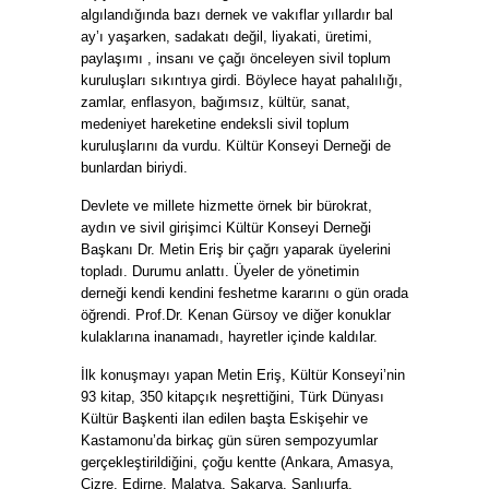
algılandığında bazı dernek ve vakıflar yıllardır bal
ay’ı yaşarken, sadakatı değil, liyakati, üretimi,
paylaşımı , insanı ve çağı önceleyen sivil toplum
kuruluşları sıkıntıya girdi. Böylece hayat pahalılığı,
zamlar, enflasyon, bağımsız, kültür, sanat,
medeniyet hareketine endeksli sivil toplum
kuruluşlarını da vurdu. Kültür Konseyi Derneği de
bunlardan biriydi.
Devlete ve millete hizmette örnek bir bürokrat,
aydın ve sivil girişimci Kültür Konseyi Derneği
Başkanı Dr. Metin Eriş bir çağrı yaparak üyelerini
topladı. Durumu anlattı. Üyeler de yönetimin
derneği kendi kendini feshetme kararını o gün orada
öğrendi. Prof.Dr. Kenan Gürsoy ve diğer konuklar
kulaklarına inanamadı, hayretler içinde kaldılar.
İlk konuşmayı yapan Metin Eriş, Kültür Konseyi’nin
93 kitap, 350 kitapçık neşrettiğini, Türk Dünyası
Kültür Başkenti ilan edilen başta Eskişehir ve
Kastamonu’da birkaç gün süren sempozyumlar
gerçekleştirildiğini, çoğu kentte (Ankara, Amasya,
Cizre, Edirne, Malatya, Sakarya, Şanlıurfa,