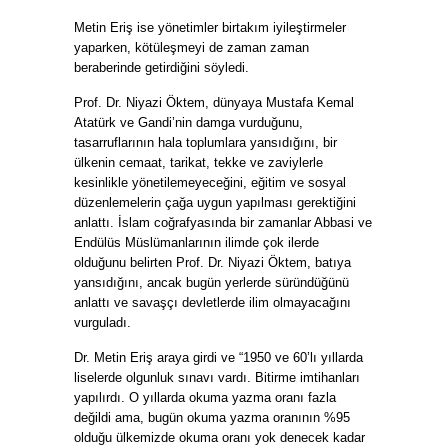
Metin Eriş ise yönetimler birtakım iyileştirmeler
yaparken, kötüleşmeyi de zaman zaman
beraberinde getirdiğini söyledi.
Prof. Dr. Niyazi Öktem, dünyaya Mustafa Kemal
Atatürk ve Gandi’nin damga vurduğunu,
tasarruflarının hala toplumlara yansıdığını, bir
ülkenin cemaat, tarikat, tekke ve zaviylerle
kesinlikle yönetilemeyeceğini, eğitim ve sosyal
düzenlemelerin çağa uygun yapılması gerektiğini
anlattı. İslam coğrafyasında bir zamanlar Abbasi ve
Endülüs Müslümanlarının ilimde çok ilerde
olduğunu belirten Prof. Dr. Niyazi Öktem, batıya
yansıdığını, ancak bugün yerlerde süründüğünü
anlattı ve savaşçı devletlerde ilim olmayacağını
vurguladı.
Dr. Metin Eriş araya girdi ve “1950 ve 60’lı yıllarda
liselerde olgunluk sınavı vardı. Bitirme imtihanları
yapılırdı. O yıllarda okuma yazma oranı fazla
değildi ama, bugün okuma yazma oranının %95
olduğu ülkemizde okuma oranı yok denecek kadar