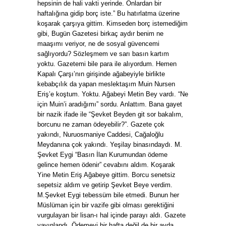
hepsinin de hali vakti yerinde. Onlardan bir
haftalığına gidip borç iste.” Bu hatırlatma üzerine
koşarak çarşıya gittim. Kimseden borç istemediğim
gibi, Bugün Gazetesi birkaç aydır benim ne
maaşımı veriyor, ne de sosyal güvencemi
sağlıyordu? Sözleşmem ve sarı basın kartım
yoktu. Gazetemi bile para ile alıyordum. Hemen
Kapalı Çarşı’nın girişinde ağabeyiyle birlikte
kebabçılık da yapan meslektaşım Muin Nursen
Eriş’e koştum. Yoktu. Ağabeyi Metin Bey vardı. “Ne
için Muin’i aradığımı” sordu. Anlattım. Bana gayet
bir nazik ifade ile “Şevket Beyden git sor bakalım,
borcunu ne zaman ödeyebilir?”. Gazete çok
yakındı, Nuruosmaniye Caddesi, Cağaloğlu
Meydanına çok yakındı. Yeşilay binasındaydı. M.
Şevket Eygi “Basın İlan Kurumundan ödeme
gelince hemen ödenir” cevabını aldım. Koşarak
Yine Metin Eriş Ağabeye gittim. Borcu senetsiz
sepetsiz aldım ve getirip Şevket Beye verdim.
M.Şevket Eygi tebessüm bile etmedi. Bunun her
Müslüman için bir vazife gibi olması gerektiğini
vurgulayan bir lisan-ı hal içinde parayı aldı. Gazete
yayınlandı. Ödemeyi bir hafta değil de bir ayda