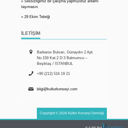
» Sessizliğimiz bir çalışma yapmıyoruz anlamı
taşımasın.
» 29 Ekim Tebriği
İLETIŞIM
Barbaros Bulvarı, Günaydın 2 Apt.
No:159 Kat:2 D:3 Balmumcu –
Beşiktaş / İSTANBUL
+90 (212) 516 19 21
bilgi@kulturkonseyi.com
Copyright © 2026 Kültür Konseyi Derneği