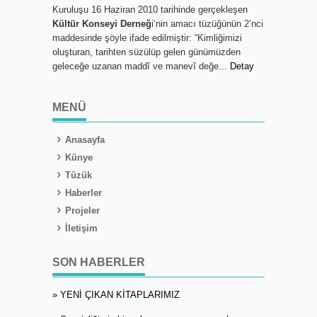
Kuruluşu 16 Haziran 2010 tarihinde gerçekleşen
Kültür Konseyi Derneğ
i‘nin amacı tüzüğünün 2’nci
maddesinde şöyle ifade edilmiştir: “Kimliğimizi
oluşturan, tarihten süzülüp gelen günümüzden
geleceğe uzanan maddî ve manevî değe...
Detay
MENÜ
Anasayfa
Künye
Tüzük
Haberler
Projeler
İletişim
SON HABERLER
» YENİ ÇIKAN KİTAPLARIMIZ