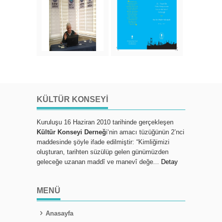
KÜLTÜR KONSEYI
Kuruluşu 16 Haziran 2010 tarihinde gerçekleşen
Kültür Konseyi Derneğ
i‘nin amacı tüzüğünün 2’nci
maddesinde şöyle ifade edilmiştir: “Kimliğimizi
oluşturan, tarihten süzülüp gelen günümüzden
geleceğe uzanan maddî ve manevî değe...
Detay
MENÜ
Anasayfa