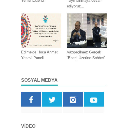
Yenisi Eklendi
Yayınlanmaya devam
ediyoruz...
Edirne'de Hoca Ahmet
Vazgeçilmez Gerçek
Yesevi Paneli
”Enerji Üzerine Sohbet”
SOSYAL MEDYA
VIDEO