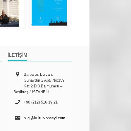
İLETIŞIM
Barbaros Bulvarı,
Günaydın 2 Apt. No:159
Kat:2 D:3 Balmumcu –
Beşiktaş / İSTANBUL
+90 (212) 516 19 21
bilgi@kulturkonseyi.com