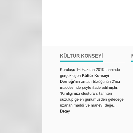
KÜLTÜR KONSEYI
Kuruluşu 16 Haziran 2010 tarihinde
gerçekleşen
Kültür Konseyi
Derneğ
i‘nin amacı tüzüğünün 2’nci
maddesinde şöyle ifade edilmiştir:
“Kimliğimizi oluşturan, tarihten
süzülüp gelen günümüzden geleceğe
uzanan maddî ve manevî değe...
Detay