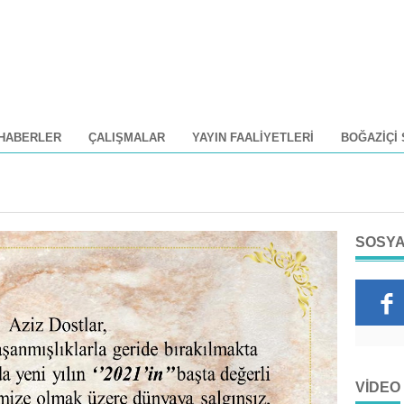
HABERLER
ÇALIŞMALAR
YAYIN FAALIYETLERI
BOĞAZIÇI
SOSYA
VIDEO