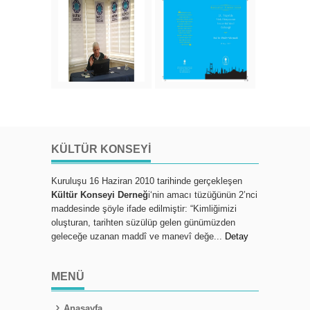
KÜLTÜR KONSEYI
Kuruluşu 16 Haziran 2010 tarihinde gerçekleşen
Kültür Konseyi Derneğ
i‘nin amacı tüzüğünün 2’nci
maddesinde şöyle ifade edilmiştir: “Kimliğimizi
oluşturan, tarihten süzülüp gelen günümüzden
geleceğe uzanan maddî ve manevî değe...
Detay
MENÜ
Anasayfa