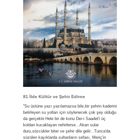
81 İlde Kültür ve Şehir Edirne
''Su üstüne yazı yazılamazsa bile,bir şehrin kaderini
belirleyen su yolları için söylenecek çok şey olduğu
da gerçektir.Hele bir de konu Der-i Saadet'i üç
koldan kucaklayan nehirlerse...Akan sular
duru,sözcükler biter ve şehir dile gelir...Tunca'da
süzülen kayıklarda sultanların sefası, Meriç'in