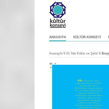
ANASAYFA
KÜLTÜR KONSEYI
Anasayfa
\\
81 İlde Kültür ve Şehir
\\ Broşü