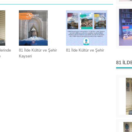
lerinde
81 İlde Kültür ve Şehir
81 İlde Kültür ve Şehir
e
Kayseri
81 İL