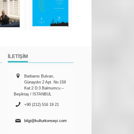
İLETIŞIM
Barbaros Bulvarı,
Günaydın 2 Apt. No:159
Kat:2 D:3 Balmumcu –
Beşiktaş / İSTANBUL
+90 (212) 516 19 21
bilgi@kulturkonseyi.com