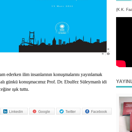
(K.K. Faa
vam ederken ilim insanlarının konuşmalarını yayınlamak
YAYIN
Salı günkü konuşmacımız Prof. Dr. Ebulfez Süleymanlı idi
ğine ışık tuttu.
Linkedin
Google
Twitter
Facebook