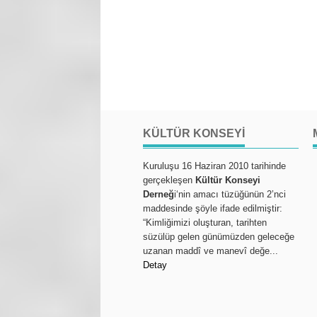
KÜLTÜR KONSEYI
Kuruluşu 16 Haziran 2010 tarihinde
gerçekleşen
Kültür Konseyi
Derneğ
i‘nin amacı tüzüğünün 2’nci
maddesinde şöyle ifade edilmiştir:
“Kimliğimizi oluşturan, tarihten
süzülüp gelen günümüzden geleceğe
uzanan maddî ve manevî değe...
Detay