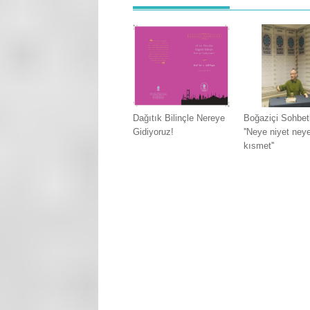
Dağıtık Bilinçle Nereye
Boğaziçi Sohbet
Gidiyoruz!
''Neye niyet ney
kısmet''