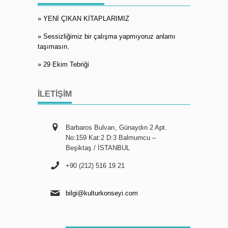
» YENİ ÇIKAN KİTAPLARIMIZ
» Sessizliğimiz bir çalışma yapmıyoruz anlamı
taşımasın.
» 29 Ekim Tebriği
İLETIŞIM
Barbaros Bulvarı, Günaydın 2 Apt.
No:159 Kat:2 D:3 Balmumcu –
Beşiktaş / İSTANBUL
+90 (212) 516 19 21
bilgi@kulturkonseyi.com