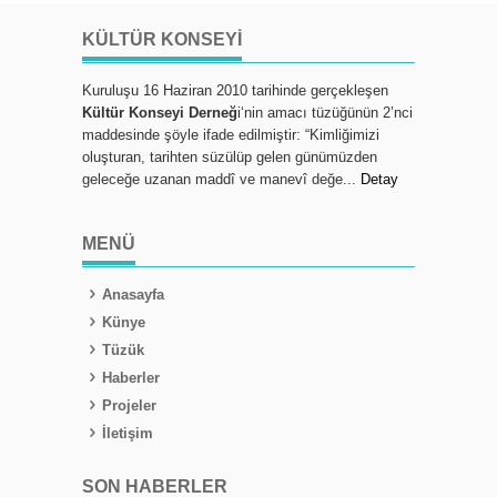
KÜLTÜR KONSEYI
Kuruluşu 16 Haziran 2010 tarihinde gerçekleşen
Kültür Konseyi Derneğ
i‘nin amacı tüzüğünün 2’nci
maddesinde şöyle ifade edilmiştir: “Kimliğimizi
oluşturan, tarihten süzülüp gelen günümüzden
geleceğe uzanan maddî ve manevî değe...
Detay
MENÜ
Anasayfa
Künye
Tüzük
Haberler
Projeler
İletişim
SON HABERLER