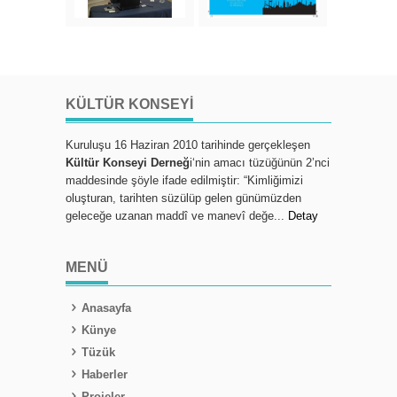
KÜLTÜR KONSEYI
Kuruluşu 16 Haziran 2010 tarihinde gerçekleşen
Kültür Konseyi Derneğ
i‘nin amacı tüzüğünün 2’nci
maddesinde şöyle ifade edilmiştir: “Kimliğimizi
oluşturan, tarihten süzülüp gelen günümüzden
geleceğe uzanan maddî ve manevî değe...
Detay
MENÜ
Anasayfa
Künye
Tüzük
Haberler
Projeler