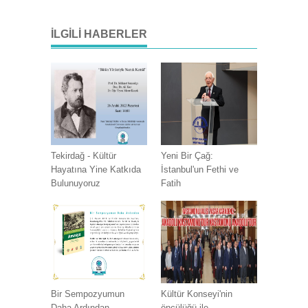
İLGILI HABERLER
Tekirdağ - Kültür
Yeni Bir Çağ:
Hayatına Yine Katkıda
İstanbul'un Fethi ve
Bulunuyoruz
Fatih
Bir Sempozyumun
Kültür Konseyi'nin
Daha Ardından...
öncülüğü ile