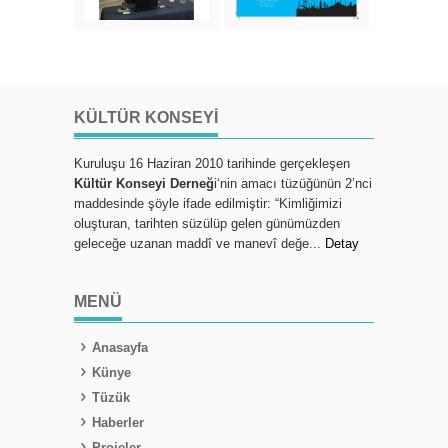
KÜLTÜR KONSEYI
Kuruluşu 16 Haziran 2010 tarihinde gerçekleşen
Kültür Konseyi Derneğ
i‘nin amacı tüzüğünün 2’nci
maddesinde şöyle ifade edilmiştir: “Kimliğimizi
oluşturan, tarihten süzülüp gelen günümüzden
geleceğe uzanan maddî ve manevî değe...
Detay
MENÜ
Anasayfa
Künye
Tüzük
Haberler
Projeler