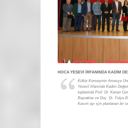
HOCA YESEVİ İRFANINDA KADİM D
Kültür Konseyinin Amasya Üniv
Yesevî İrfanında Kadim Değer
toplantıda Prof. Dr. Kenan Gür
Bayraktar ve Doç. Dr. Fulya Ba
Kasım ayı için planlanan bir 