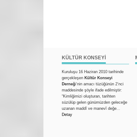
KÜLTÜR KONSEYI
Kuruluşu 16 Haziran 2010 tarihinde
gerçekleşen
Kültür Konseyi
Derneğ
i‘nin amacı tüzüğünün 2’nci
maddesinde şöyle ifade edilmiştir:
“Kimliğimizi oluşturan, tarihten
süzülüp gelen günümüzden geleceğe
uzanan maddî ve manevî değe...
Detay