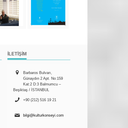
İLETIŞIM
Barbaros Bulvarı,
Günaydın 2 Apt. No:159
Kat:2 D:3 Balmumcu –
Beşiktaş / İSTANBUL
+90 (212) 516 19 21
bilgi@kulturkonseyi.com