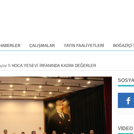
HABERLER
ÇALIŞMALAR
YAYIN FAALIYETLERI
BOĞAZIÇI
ylar
\\ HOCA YESEVİ İRFANINDA KADİM DEĞERLER
SOSYA
VIDEO