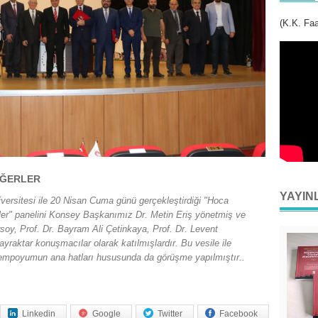
(K.K. Faa
EĞERLER
YAYIN
ersitesi ile 20 Nisan Cuma günü gerçekleştirdiği "Hoca
ler" panelini Konsey Başkanımız Dr. Metin Eriş yönetmiş ve
soy, Prof. Dr. Bayram Ali Çetinkaya, Prof. Dr. Levent
yraktar konuşmacılar olarak katılmışlardır. Bu vesile ile
sempoyumun ana hatları hususunda da görüşme yapılmıştır..
Linkedin
Google
Twitter
Facebook