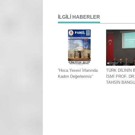
İLGILI HABERLER
“Hoca Yesevi İrfanında
TÜRK DİLİNİN
Kadim Değerlerimiz”
İSMİ PROF. DR
TAHSİN BANG