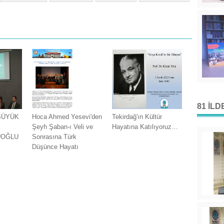
81 İL
 BÜYÜK
Hoca Ahmed Yesevi'den
Tekirdağ'ın Kültür
.
Şeyh Şaban-ı Veli ve
Hayatına Katılıyoruz…
UOĞLU
Sonrasına Türk
Düşünce Hayatı