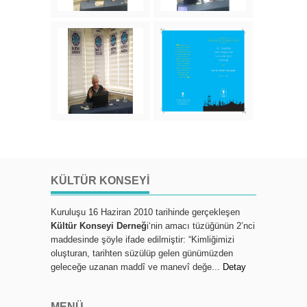
KÜLTÜR KONSEYI
Kuruluşu 16 Haziran 2010 tarihinde gerçekleşen
Kültür Konseyi Derneğ
i‘nin amacı tüzüğünün 2’nci
maddesinde şöyle ifade edilmiştir: “Kimliğimizi
oluşturan, tarihten süzülüp gelen günümüzden
geleceğe uzanan maddî ve manevî değe...
Detay
MENÜ