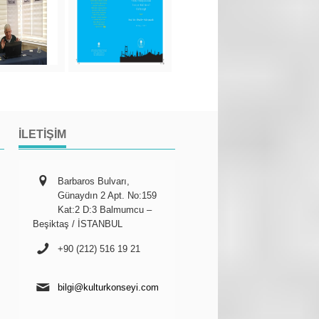
İLETIŞIM
Barbaros Bulvarı,
Günaydın 2 Apt. No:159
Kat:2 D:3 Balmumcu –
Beşiktaş / İSTANBUL
+90 (212) 516 19 21
bilgi@kulturkonseyi.com