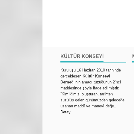
KÜLTÜR KONSEYI
Kuruluşu 16 Haziran 2010 tarihinde
gerçekleşen
Kültür Konseyi
Derneğ
i‘nin amacı tüzüğünün 2’nci
maddesinde şöyle ifade edilmiştir:
“Kimliğimizi oluşturan, tarihten
süzülüp gelen günümüzden geleceğe
uzanan maddî ve manevî değe...
Detay