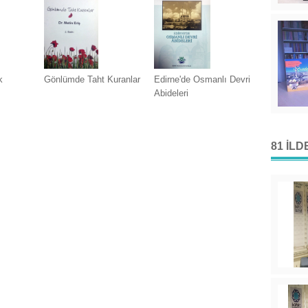
k
Gönlümde Taht Kuranlar
Edirne'de Osmanlı Devri
Abideleri
81 İL