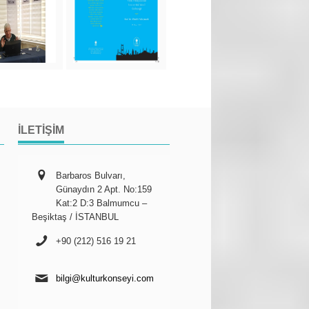
İLETIŞIM
Barbaros Bulvarı,
Günaydın 2 Apt. No:159
Kat:2 D:3 Balmumcu –
Beşiktaş / İSTANBUL
+90 (212) 516 19 21
bilgi@kulturkonseyi.com