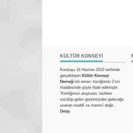
KÜLTÜR KONSEYI
Kuruluşu 16 Haziran 2010 tarihinde
gerçekleşen
Kültür Konseyi
Derneğ
i‘nin amacı tüzüğünün 2’nci
maddesinde şöyle ifade edilmiştir:
“Kimliğimizi oluşturan, tarihten
süzülüp gelen günümüzden geleceğe
uzanan maddî ve manevî değe...
Detay