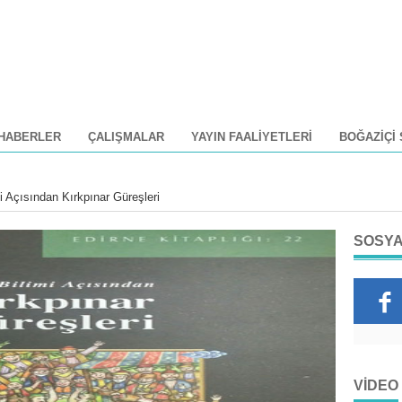
HABERLER
ÇALIŞMALAR
YAYIN FAALIYETLERI
BOĞAZIÇI
i Açısından Kırkpınar Güreşleri
SOSYA
VIDEO