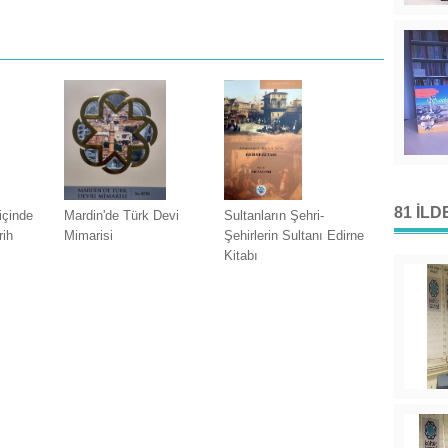
81 İL
içinde
Mardin'de Türk Devi
Sultanların Şehri-
rih
Mimarisi
Şehirlerin Sultanı Edirne
Kitabı