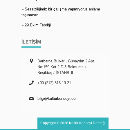
» Sessizliğimiz bir çalışma yapmıyoruz anlamı
taşımasın.
» 29 Ekim Tebriği
İLETIŞIM
Barbaros Bulvarı, Günaydın 2 Apt.
No:159 Kat:2 D:3 Balmumcu –
Beşiktaş / İSTANBUL
+90 (212) 516 19 21
bilgi@kulturkonseyi.com
Copyright © 2026 Kültür Konseyi Derneği