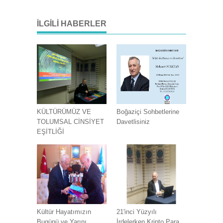
İLGILI HABERLER
KÜLTÜRÜMÜZ VE
Boğaziçi Sohbetlerine
TOLUMSAL CİNSİYET
Davetlisiniz
EŞİTLİĞİ
Kültür Hayatımızın
21'inci Yüzyılı
Bugünü ve Yarını
İrdelerken Kripto Para