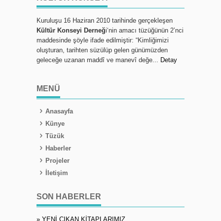
Kuruluşu 16 Haziran 2010 tarihinde gerçekleşen
Kültür Konseyi Derneğ
i‘nin amacı tüzüğünün 2’nci
maddesinde şöyle ifade edilmiştir: “Kimliğimizi
oluşturan, tarihten süzülüp gelen günümüzden
geleceğe uzanan maddî ve manevî değe...
Detay
MENÜ
Anasayfa
Künye
Tüzük
Haberler
Projeler
İletişim
SON HABERLER
» YENİ ÇIKAN KİTAPLARIMIZ