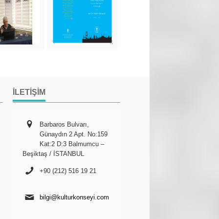
İLETIŞIM
Barbaros Bulvarı,
Günaydın 2 Apt. No:159
Kat:2 D:3 Balmumcu –
Beşiktaş / İSTANBUL
+90 (212) 516 19 21
bilgi@kulturkonseyi.com