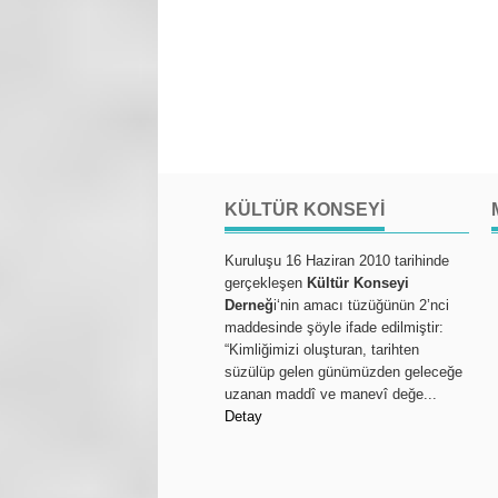
KÜLTÜR KONSEYI
Kuruluşu 16 Haziran 2010 tarihinde
gerçekleşen
Kültür Konseyi
Derneğ
i‘nin amacı tüzüğünün 2’nci
maddesinde şöyle ifade edilmiştir:
“Kimliğimizi oluşturan, tarihten
süzülüp gelen günümüzden geleceğe
uzanan maddî ve manevî değe...
Detay