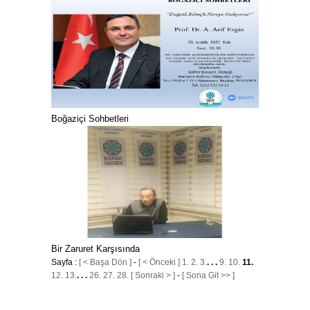
Boğaziçi Sohbetleri
Bir Zaruret Karşısında
Sayfa :
[ < Başa Dön ]
-
[ < Önceki ]
1.
2.
3.
. . .
9.
10.
11.
12.
13.
. . .
26.
27.
28.
[ Sonraki > ]
-
[ Sona Git >> ]