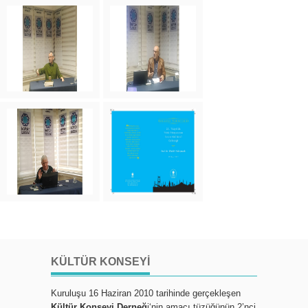
KÜLTÜR KONSEYI
Kuruluşu 16 Haziran 2010 tarihinde gerçekleşen
Kültür Konseyi Derneğ
i‘nin amacı tüzüğünün 2’nci