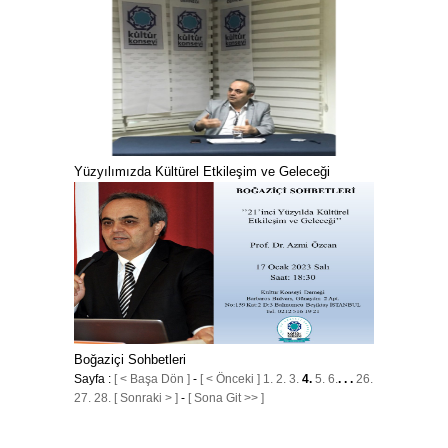
Yüzyılımızda Kültürel Etkileşim ve Geleceği
Boğaziçi Sohbetleri
Sayfa :
[ < Başa Dön ]
-
[ < Önceki ]
1.
2.
3.
4.
5.
6.
. . .
26.
27.
28.
[ Sonraki > ]
-
[ Sona Git >> ]