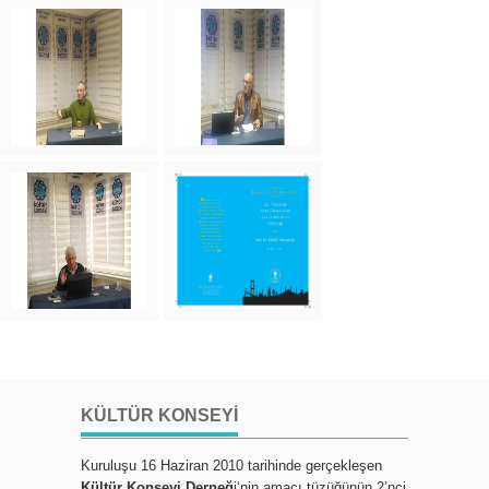
KÜLTÜR KONSEYI
Kuruluşu 16 Haziran 2010 tarihinde gerçekleşen
Kültür Konseyi Derneğ
i‘nin amacı tüzüğünün 2’nci