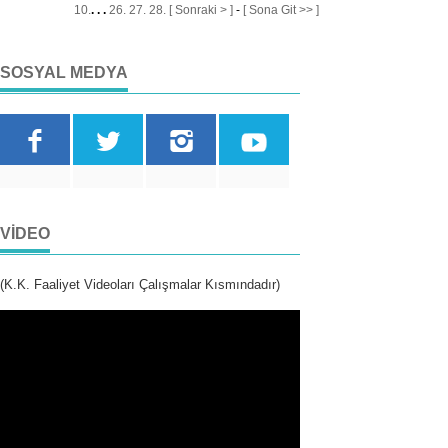
10.
. . .
26.
27.
28.
[ Sonraki > ]
-
[ Sona Git >> ]
SOSYAL MEDYA
VIDEO
(K.K. Faaliyet Videoları Çalışmalar Kısmındadır)