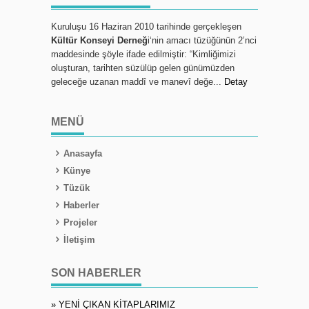
Kuruluşu 16 Haziran 2010 tarihinde gerçekleşen
Kültür Konseyi Derneğ
i‘nin amacı tüzüğünün 2’nci
maddesinde şöyle ifade edilmiştir: “Kimliğimizi
oluşturan, tarihten süzülüp gelen günümüzden
geleceğe uzanan maddî ve manevî değe...
Detay
MENÜ
Anasayfa
Künye
Tüzük
Haberler
Projeler
İletişim
SON HABERLER
» YENİ ÇIKAN KİTAPLARIMIZ