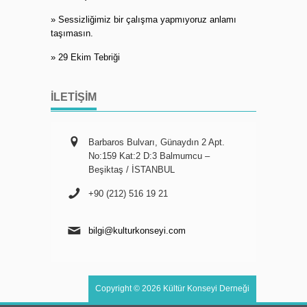
» Sessizliğimiz bir çalışma yapmıyoruz anlamı
taşımasın.
» 29 Ekim Tebriği
İLETIŞIM
Barbaros Bulvarı, Günaydın 2 Apt.
No:159 Kat:2 D:3 Balmumcu –
Beşiktaş / İSTANBUL
+90 (212) 516 19 21
bilgi@kulturkonseyi.com
Copyright © 2026 Kültür Konseyi Derneği