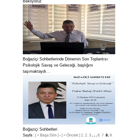
Bekliyoruz
Boğaziçi Sohbetlerinde Dönemin Son Toplantısı:
Psikolojik Savaş ve Geleceği, başlığını
taşımaktaydı…
Boğaziçi Sohbetleri
Sayfa :
[ < Başa Dön ]
-
[ < Önceki ]
1.
2.
3.
. . .
6.
7.
8.
9.