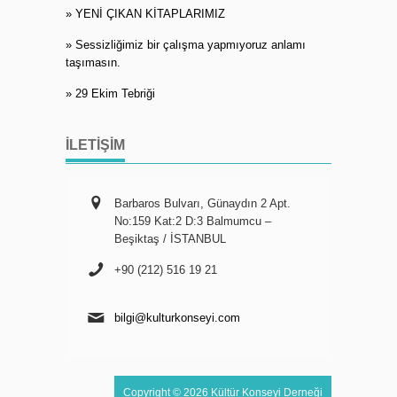
» YENİ ÇIKAN KİTAPLARIMIZ
» Sessizliğimiz bir çalışma yapmıyoruz anlamı
taşımasın.
» 29 Ekim Tebriği
İLETIŞIM
Barbaros Bulvarı, Günaydın 2 Apt.
No:159 Kat:2 D:3 Balmumcu –
Beşiktaş / İSTANBUL
+90 (212) 516 19 21
bilgi@kulturkonseyi.com
Copyright © 2026 Kültür Konseyi Derneği