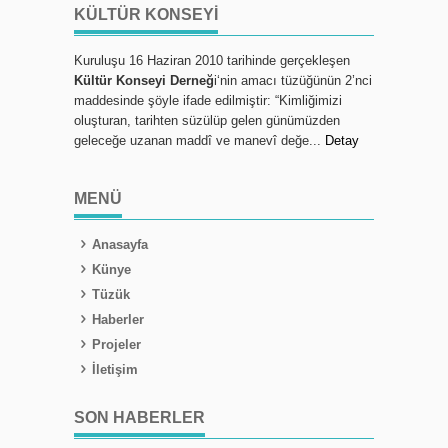
KÜLTÜR KONSEYI
Kuruluşu 16 Haziran 2010 tarihinde gerçekleşen
Kültür Konseyi Derneğ
i‘nin amacı tüzüğünün 2’nci
maddesinde şöyle ifade edilmiştir: “Kimliğimizi
oluşturan, tarihten süzülüp gelen günümüzden
geleceğe uzanan maddî ve manevî değe...
Detay
MENÜ
Anasayfa
Künye
Tüzük
Haberler
Projeler
İletişim
SON HABERLER