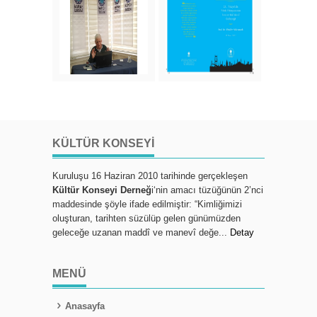
KÜLTÜR KONSEYI
Kuruluşu 16 Haziran 2010 tarihinde gerçekleşen
Kültür Konseyi Derneğ
i‘nin amacı tüzüğünün 2’nci
maddesinde şöyle ifade edilmiştir: “Kimliğimizi
oluşturan, tarihten süzülüp gelen günümüzden
geleceğe uzanan maddî ve manevî değe...
Detay
MENÜ
Anasayfa