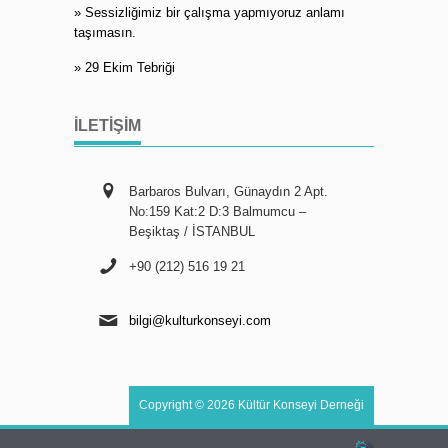
» Sessizliğimiz bir çalışma yapmıyoruz anlamı
taşımasın.
» 29 Ekim Tebriği
İLETIŞIM
Barbaros Bulvarı, Günaydın 2 Apt.
No:159 Kat:2 D:3 Balmumcu –
Beşiktaş / İSTANBUL
+90 (212) 516 19 21
bilgi@kulturkonseyi.com
Copyright © 2026 Kültür Konseyi Derneği