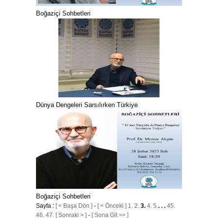
Boğaziçi Sohbetleri
Dünya Dengeleri Sarsılırken Türkiye
Boğaziçi Sohbetleri
Sayfa :
[ < Başa Dön ]
-
[ < Önceki ]
1.
2.
3.
4.
5.
. . .
45.
46.
47.
[ Sonraki > ]
-
[ Sona Git >> ]