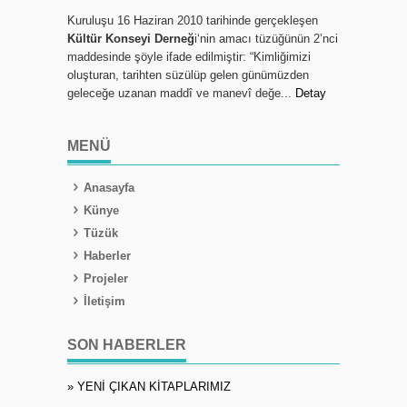
Kuruluşu 16 Haziran 2010 tarihinde gerçekleşen
Kültür Konseyi Derneğ
i‘nin amacı tüzüğünün 2’nci
maddesinde şöyle ifade edilmiştir: “Kimliğimizi
oluşturan, tarihten süzülüp gelen günümüzden
geleceğe uzanan maddî ve manevî değe...
Detay
MENÜ
Anasayfa
Künye
Tüzük
Haberler
Projeler
İletişim
SON HABERLER
» YENİ ÇIKAN KİTAPLARIMIZ