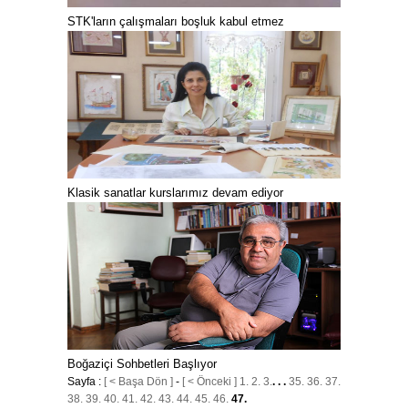
STK'ların çalışmaları boşluk kabul etmez
Klasik sanatlar kurslarımız devam ediyor
Boğaziçi Sohbetleri Başlıyor
Sayfa :
[ < Başa Dön ]
-
[ < Önceki ]
1.
2.
3.
. . .
35.
36.
37.
38.
39.
40.
41.
42.
43.
44.
45.
46.
47.