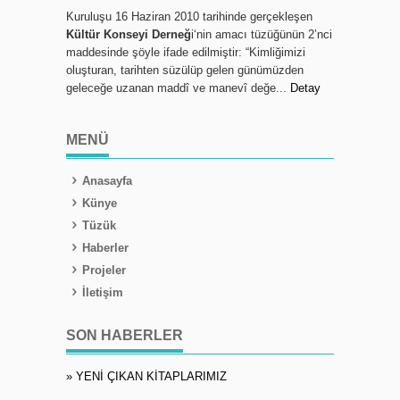
Kuruluşu 16 Haziran 2010 tarihinde gerçekleşen
Kültür Konseyi Derneğ
i‘nin amacı tüzüğünün 2’nci
maddesinde şöyle ifade edilmiştir: “Kimliğimizi
oluşturan, tarihten süzülüp gelen günümüzden
geleceğe uzanan maddî ve manevî değe...
Detay
MENÜ
Anasayfa
Künye
Tüzük
Haberler
Projeler
İletişim
SON HABERLER
» YENİ ÇIKAN KİTAPLARIMIZ