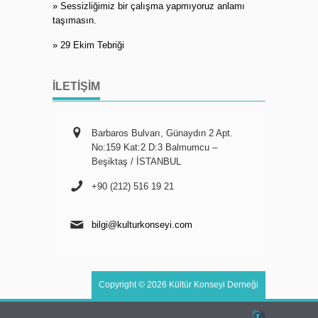
» Sessizliğimiz bir çalışma yapmıyoruz anlamı
taşımasın.
» 29 Ekim Tebriği
İLETIŞIM
Barbaros Bulvarı, Günaydın 2 Apt.
No:159 Kat:2 D:3 Balmumcu –
Beşiktaş / İSTANBUL
+90 (212) 516 19 21
bilgi@kulturkonseyi.com
Copyright © 2026 Kültür Konseyi Derneği