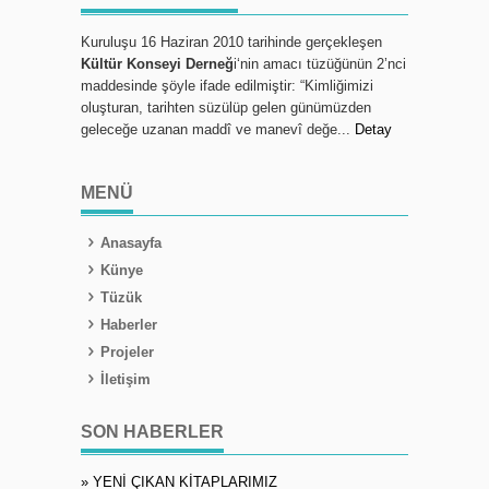
Kuruluşu 16 Haziran 2010 tarihinde gerçekleşen
Kültür Konseyi Derneğ
i‘nin amacı tüzüğünün 2’nci
maddesinde şöyle ifade edilmiştir: “Kimliğimizi
oluşturan, tarihten süzülüp gelen günümüzden
geleceğe uzanan maddî ve manevî değe...
Detay
MENÜ
Anasayfa
Künye
Tüzük
Haberler
Projeler
İletişim
SON HABERLER
» YENİ ÇIKAN KİTAPLARIMIZ