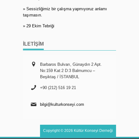
» Sessizliğimiz bir çalışma yapmıyoruz anlamı
taşımasın.
» 29 Ekim Tebriği
İLETIŞIM
Barbaros Bulvarı, Günaydın 2 Apt.
No:159 Kat:2 D:3 Balmumcu –
Beşiktaş / İSTANBUL
+90 (212) 516 19 21
bilgi@kulturkonseyi.com
Copyright © 2026 Kültür Konseyi Derneği