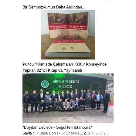
Bir Sempozyumun Daha Ardından...
9'uncu Yılımızda Çalışmaları Kültür Konseyince
Yapılan 82'nci Kitap da Yayınlandı
"Boydan Devlet'e - Söğüt'ten İstanbul'a"
Sayfa :
[ < Başa Dön ]
-
[ < Önceki ]
1.
2.
3.
4.
5.
6.
7.
[