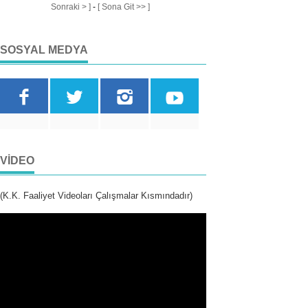
Sonraki > ]
-
[ Sona Git >> ]
SOSYAL MEDYA
VIDEO
(K.K. Faaliyet Videoları Çalışmalar Kısmındadır)