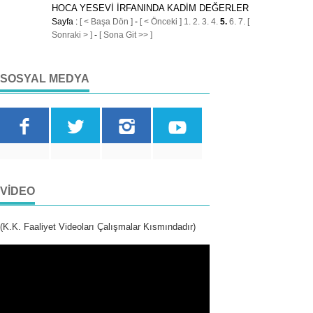
HOCA YESEVİ İRFANINDA KADİM DEĞERLER
Sayfa :
[ < Başa Dön ]
-
[ < Önceki ]
1.
2.
3.
4.
5.
6.
7.
[
Sonraki > ]
-
[ Sona Git >> ]
SOSYAL MEDYA
VIDEO
(K.K. Faaliyet Videoları Çalışmalar Kısmındadır)