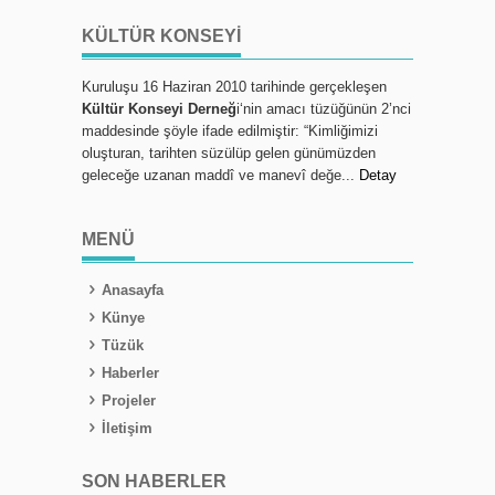
KÜLTÜR KONSEYI
Kuruluşu 16 Haziran 2010 tarihinde gerçekleşen
Kültür Konseyi Derneğ
i‘nin amacı tüzüğünün 2’nci
maddesinde şöyle ifade edilmiştir: “Kimliğimizi
oluşturan, tarihten süzülüp gelen günümüzden
geleceğe uzanan maddî ve manevî değe...
Detay
MENÜ
Anasayfa
Künye
Tüzük
Haberler
Projeler
İletişim
SON HABERLER