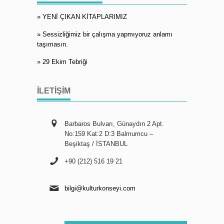
» YENİ ÇIKAN KİTAPLARIMIZ
» Sessizliğimiz bir çalışma yapmıyoruz anlamı
taşımasın.
» 29 Ekim Tebriği
İLETIŞIM
Barbaros Bulvarı, Günaydın 2 Apt.
No:159 Kat:2 D:3 Balmumcu –
Beşiktaş / İSTANBUL
+90 (212) 516 19 21
bilgi@kulturkonseyi.com