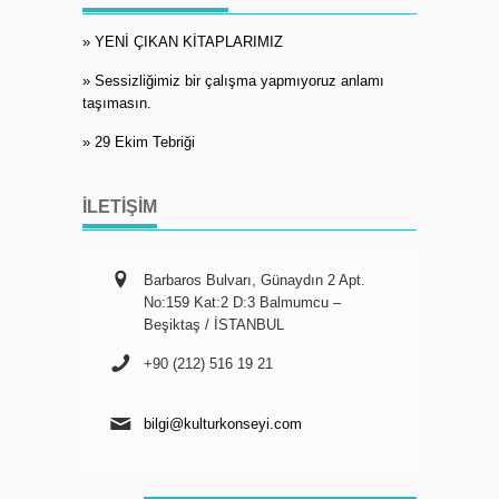
» YENİ ÇIKAN KİTAPLARIMIZ
» Sessizliğimiz bir çalışma yapmıyoruz anlamı
taşımasın.
» 29 Ekim Tebriği
İLETIŞIM
Barbaros Bulvarı, Günaydın 2 Apt.
No:159 Kat:2 D:3 Balmumcu –
Beşiktaş / İSTANBUL
+90 (212) 516 19 21
bilgi@kulturkonseyi.com