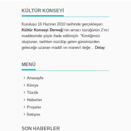
KÜLTÜR KONSEYI
Kuruluşu 16 Haziran 2010 tarihinde gerçekleşen
Kültür Konseyi Derneğ
i‘nin amacı tüzüğünün 2’nci
maddesinde şöyle ifade edilmiştir: “Kimliğimizi
oluşturan, tarihten süzülüp gelen günümüzden
geleceğe uzanan maddî ve manevî değe...
Detay
MENÜ
Anasayfa
Künye
Tüzük
Haberler
Projeler
İletişim
SON HABERLER