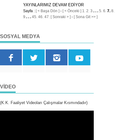
YAYINLARIMIZ DEVAM EDİYOR
Sayfa :
[ < Başa Dön ]
-
[ < Önceki ]
1.
2.
3.
. . .
5.
6.
7.
8.
9.
. . .
45.
46.
47.
[ Sonraki > ]
-
[ Sona Git >> ]
SOSYAL MEDYA
VIDEO
(K.K. Faaliyet Videoları Çalışmalar Kısmındadır)